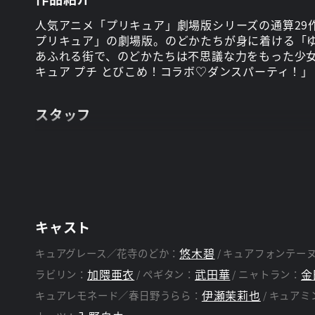
人気アニメ「プリキュア」劇場版シリーズの通算29作
プリキュア」の劇場版。のどかたちが身に着ける「
あふれる街で、のどかたちは不思議な力をもった少
キュア プチ とびこめ！コラボ♡ダンスパーティ！」
スタッフ
中村亮太
金月龍之介
監督：
脚本：
キャスト
悠木碧
キュアグレース／花寺のどか：
キュアフォンテー
加隈亜衣
武田華
金
ラビリン：
ペギタン：
ニャトラン：
伊瀬茉莉也
キュアレモネード／春日野うらら：
キュアミ