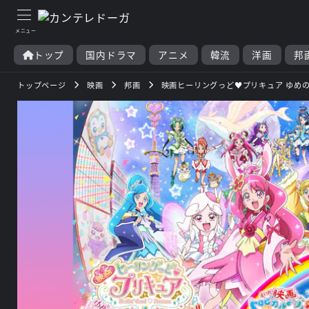
トップ
国内ドラマ
アニメ
韓流
洋画
邦
トップページ
映画
邦画
映画ヒーリングっど♥プリキュア ゆめの