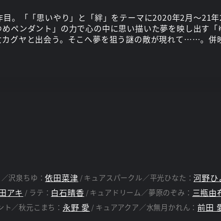
目。「「思いやり」と「絆」をテーマに2020年2月～21
ゆめペンダント」の力で心の中に思い描いた夢を映し出す「
女カグヤと出会う。そこへ夢を狙う謎の敵が現れて……。併
依田菜津
河野ひ
ヌ／沢泉ちゆ：
キュアスパークル／平光ひなた：
田アキ
白石晴香
三瓶由
ラテ：
キュアドリーム／夢原のぞみ：
永野 愛
前田 
ント／秋元こまち：
キュアアクア／水無月かれん：