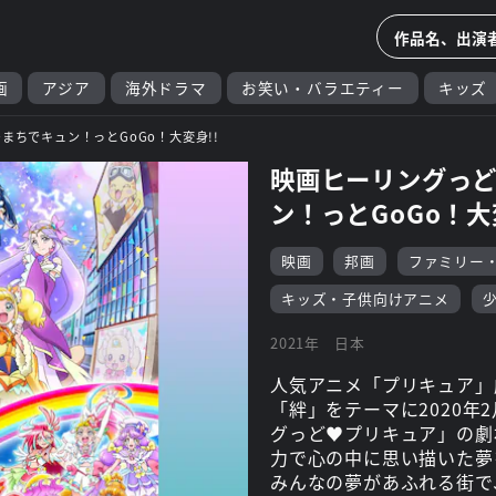
画
アジア
海外ドラマ
お笑い・バラエティー
キッズ
まちでキュン！っとGoGo！大変身!!
映画ヒーリングっど
ン！っとGoGo！大
映画
邦画
ファミリー
キッズ・子供向けアニメ
2021年
日本
人気アニメ「プリキュア」
「絆」をテーマに2020年
グっど♥プリキュア」の劇
力で心の中に思い描いた夢
みんなの夢があふれる街で