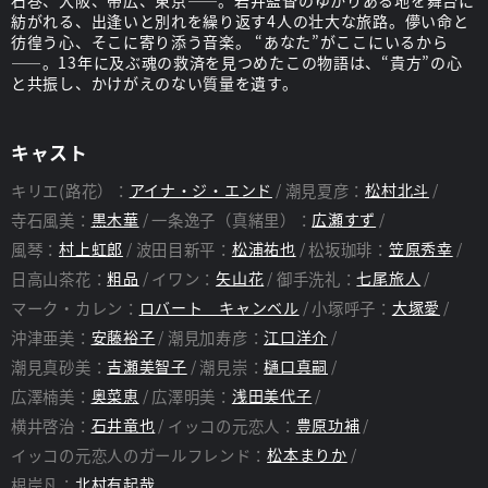
石巻、大阪、帯広、東京――。岩井監督のゆかりある地を舞台に
紡がれる、出逢いと別れを繰り返す4人の壮大な旅路。儚い命と
彷徨う心、そこに寄り添う音楽。 “あなた”がここにいるから
――。13年に及ぶ魂の救済を見つめたこの物語は、“貴方”の心
と共振し、かけがえのない質量を遺す。
キャスト
キリエ(路花）：
アイナ・ジ・エンド
潮見夏彦：
松村北斗
寺石風美：
黒木華
一条逸子（真緒里）：
広瀬すず
風琴：
村上虹郎
波田目新平：
松浦祐也
松坂珈琲：
笠原秀幸
日高山茶花：
粗品
イワン：
矢山花
御手洗礼：
七尾旅人
マーク・カレン：
ロバート キャンベル
小塚呼子：
大塚愛
沖津亜美：
安藤裕子
潮見加寿彦：
江口洋介
潮見真砂美：
吉瀬美智子
潮見崇：
樋口真嗣
広澤楠美：
奥菜恵
広澤明美：
浅田美代子
横井啓治：
石井竜也
イッコの元恋人：
豊原功補
イッコの元恋人のガールフレンド：
松本まりか
根岸凡：
北村有起哉