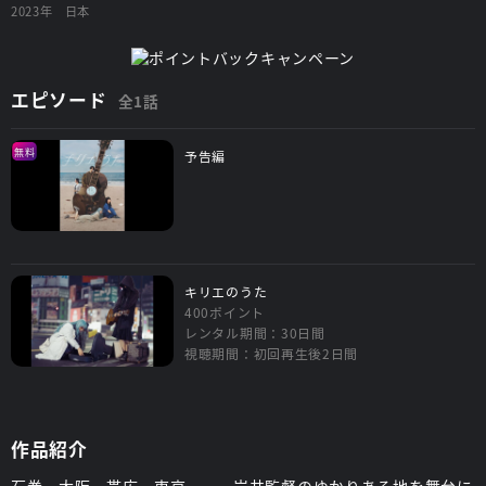
2023年
日本
エピソード
全1話
無料
予告編
キリエのうた
400ポイント
レンタル期間：30日間
視聴期間：初回再生後2日間
作品紹介