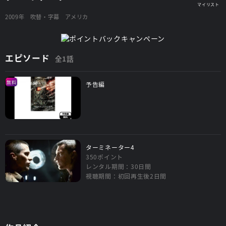
2009年
吹替・字幕
アメリカ
エピソード
全1話
無料
予告編
ターミネーター4
350ポイント
レンタル期間：30日間
視聴期間：初回再生後2日間