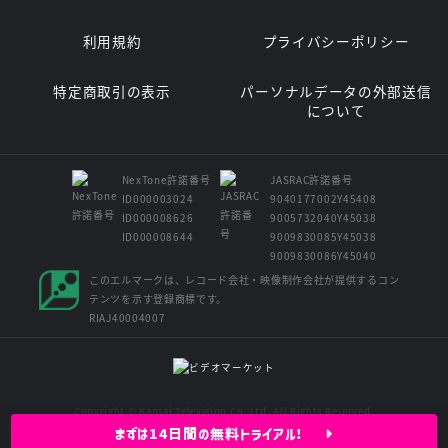
利用規約
プライバシーポリシー
特定商取引の表示
パーソナルデータの外部送信
について
NexTone許諾番号
JASRAC許諾番号
ID000003024
9040177002Y45408
ID000008626
9005732040Y45038
ID000008644
9009830085Y45038
9009830086Y45040
このエルマークは、レコード会社・映像制作会社が提供するコン
テンツを示す登録商標です。
RIAJ40004007
Copyright © Kansai Television Co. Ltd. All Rights Reserved.
まずは14日間の無料トライアル!