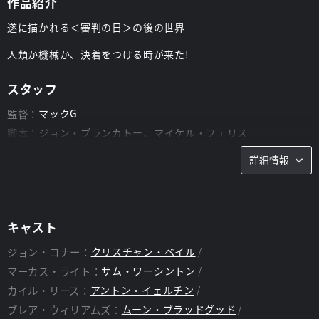
作品紹介
遂に描かれる＜審判の日＞の後の世界―
人類か機械か、決着をつける時が来た!
スタッフ
監督：
マックG
脚本：
ジョン・ブランカトー、マイケル・フェリス
詳細情報
キャスト
ジョン・コナー：
クリスチャン・ベイル
マーカス・ライト：
サム・ワーシントン
カイル・リース：
アントン・イェルチン
ブレア・ウィリアムズ：
ムーン・ブラッドグッド