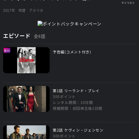
2017年
吹替
アメリカ
エピソード
全8話
無料
予告編(コメント付き)
第1話 リーランド・ブレイ
300ポイント
レンタル期間：30日間
視聴期間：初回再生後2日間
第2話 ケヴィン・ジェンセン
300ポイント