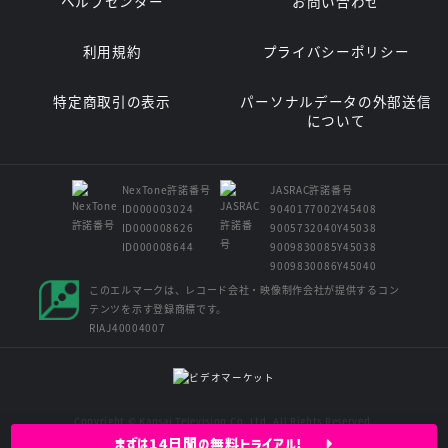
ヘルプセンター
お問い合わせ
利用規約
プライバシーポリシー
特定商取引の表示
パーソナルデータの外部送信
について
NexTone許諾番号
JASRAC許諾番号
ID000003024
9040177002Y45408
ID000008626
9005732040Y45038
ID000008644
9009830085Y45038
9009830086Y45040
このエルマークは、レコード会社・映像制作会社が提供するコン
テンツを示す登録商標です。
RIAJ40004007
Copyright © Kansai Television Co. Ltd. All Rights Reserved.
まずは14日間の無料トライアル!