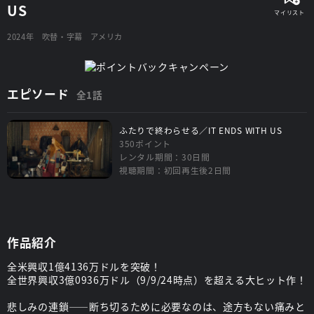
US
2024年
吹替・字幕
アメリカ
エピソード
全1話
ふたりで終わらせる／IT ENDS WITH US
350ポイント
レンタル期間：30日間
視聴期間：初回再生後2日間
作品紹介
全米興収1億4136万ドルを突破！
全世界興収3億0936万ドル（9/9/24時点）を超える大ヒット作！
悲しみの連鎖――断ち切るために必要なのは、途方もない痛みと