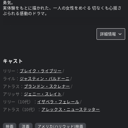
勇気。
実体験をもとに描かれた、一人の女性をめぐる 切なくも心揺さ
ぶられる感動のドラマ。
スタッフ
詳細情報
監督：
ジャスティン・バルドーニ
キャスト
リリー：
ブレイク・ライブリー
ライル：
ジャスティン・バルドーニ
アトラス：
ブランドン・スクレナー
アリッサ：
ジェニー・スレイト
リリー（10代）：
イザベラ・フェレール
アトラス（10代）：
アレックス・ニューステッター
映画
洋画
アメリカ(ハリウッド)映画