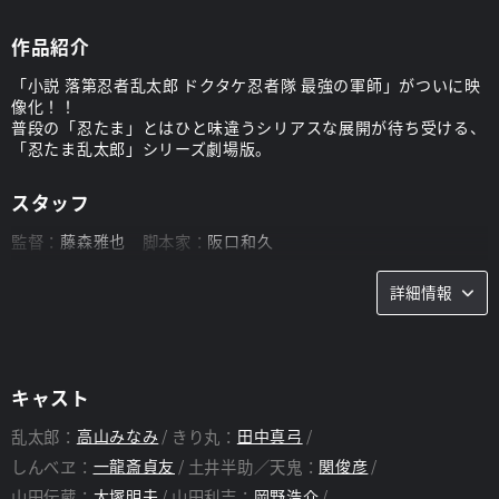
作品紹介
「小説 落第忍者乱太郎 ドクタケ忍者隊 最強の軍師」がついに映
像化！！
普段の「忍たま」とはひと味違うシリアスな展開が待ち受ける、
「忍たま乱太郎」シリーズ劇場版。
スタッフ
監督：
藤森雅也
脚本家：
阪口和久
詳細情報
キャスト
乱太郎：
高山みなみ
きり丸：
田中真弓
しんべヱ：
一龍斎貞友
土井半助／天鬼：
関俊彦
山田伝蔵：
大塚明夫
山田利吉：
岡野浩介