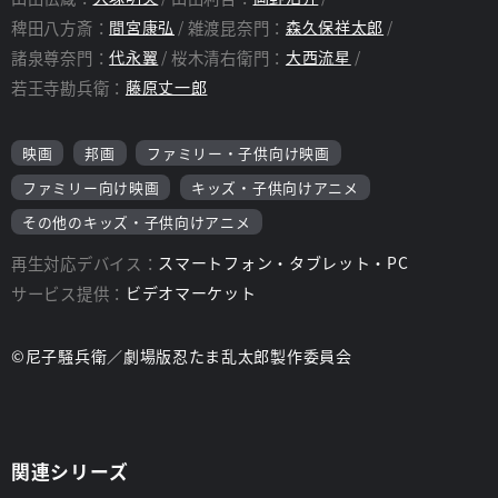
稗田八方斎：
間宮康弘
雑渡昆奈門：
森久保祥太郎
諸泉尊奈門：
代永翼
桜木清右衛門：
大西流星
若王寺勘兵衛：
藤原丈一郎
映画
邦画
ファミリー・子供向け映画
ファミリー向け映画
キッズ・子供向けアニメ
その他のキッズ・子供向けアニメ
再生対応デバイス：
スマートフォン・タブレット・PC
サービス提供：
ビデオマーケット
©尼子騒兵衛／劇場版忍たま乱太郎製作委員会
関連シリーズ