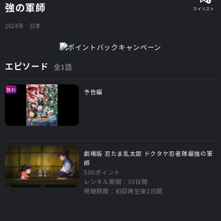
強の軍師
2024年
日本
エピソード
全1話
無料
予告編
劇場版 忍たま乱太郎 ドクタケ忍者隊最強の軍
師
500ポイント
レンタル期間：30日間
視聴期間：初回再生後2日間