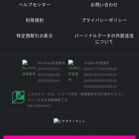
ヘルプセンター
お問い合わせ
利用規約
プライバシーポリシー
特定商取引の表示
パーソナルデータの外部送信
について
NexTone許諾番号
JASRAC許諾番号
ID000003024
9040177002Y45408
ID000008626
9005732040Y45038
ID000008644
9009830085Y45038
9009830086Y45040
このエルマークは、レコード会社・映像制作会社が提供するコン
テンツを示す登録商標です。
RIAJ40004007
Copyright © Kansai Television Co. Ltd. All Rights Reserved.