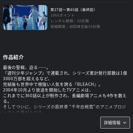
第27話～第40話（最終話）
1960ポイント
レンタル期間：30日間
視聴期間：初回再生後30日間
作品紹介
最後の聖戦、迫る――。
『週刊少年ジャンプ』で連載され、シリーズ累計発行部数は1億
3000万部を超えるなど、
完結後も世界中で根強い人気を誇る『BLEACH』。
2004年10月より放送を開始したTVアニメは、
これまでに360話以上が制作され、長編劇場アニメも4作を数え
る。
そしてついに、シリーズの最終章 “千年血戦篇”のアニメプロジ
ェクトの幕が上がる
監督とシリーズ構成は、数々の作品で卓越したビジュアルセンス
詳細情報
を発揮してきた田口智久。
キャラクターデザインの工藤昌史、音楽の鷺巣詩郎は、最初期か