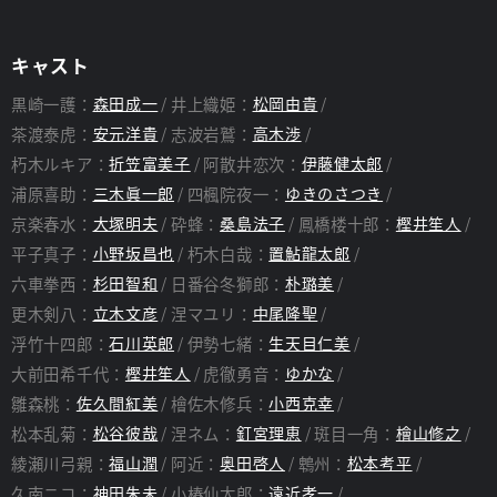
らアニメ『BLEACH』を支え続けるオリジナルメンバー。
アニメーション制作もこれまでのシリーズ同様、ぴえろが担当
し、第3クールからは、田口智久を総監督とし、第2クールまで
キャスト
チーフ演出を務めていた村田光を新たに監督に迎え、ハイクオリ
ティのアニメーション制作を目指すぴえろの新ブランド
黒崎一護：
森田成一
井上織姫：
松岡由貴
「PIERROT FILMS」が制作を担当する。
まさしく「最終決戦」にふさわしい実力派スタッフ陣で挑む、フ
茶渡泰虎：
安元洋貴
志波岩鷲：
高木渉
ァイナル・シリーズ。
朽木ルキア：
折笠富美子
阿散井恋次：
伊藤健太郎
はたして、黒崎一護がたどり着くのは――。
浦原喜助：
三木眞一郎
四楓院夜一：
ゆきのさつき
京楽春水：
大塚明夫
砕蜂：
桑島法子
鳳橋楼十郎：
樫井笙人
あらすじ
平子真子：
小野坂昌也
朽木白哉：
置鮎龍太郎
六車拳西：
杉田智和
日番谷冬獅郎：
朴璐美
三界の存亡を賭けた戦いに、流れるのは血か涙か――
《見えざる帝国》の第二次侵攻により《影の領域》へと変貌した
更木剣八：
立木文彦
涅マユリ：
中尾隆聖
瀞霊廷で、死神と滅却師の戦いは続く。
浮竹十四郎：
石川英郎
伊勢七緒：
生天目仁美
奪われた卍解を取り戻し、反撃の狼煙を上げた護廷十三隊は、
次々と星十字騎士団の聖章騎士たちを撃破していく。
大前田希千代：
樫井笙人
虎徹勇音：
ゆかな
そんな中、霊王宮での修業を終えて、新たな力を得た阿散井恋
雛森桃：
佐久間紅美
檜佐木修兵：
小西克幸
次、朽木ルキア、そして――黒崎一護が瀞霊廷に帰還する。
再びユーハバッハに挑まんとする一護の前に立ちはだかったのは
松本乱菊：
松谷彼哉
涅ネム：
釘宮理恵
斑目一角：
檜山修之
石田雨竜。
綾瀬川弓親：
福山潤
阿近：
奥田啓人
鵯州：
松本考平
引き絞った弓を向ける友の真意を問う一護に、雨竜が返したのは
久南ニコ：
神田朱未
小椿仙太郎：
遠近孝一
訣別の矢であった。