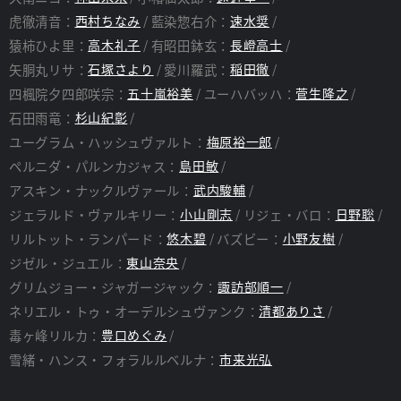
ユーハバッハは雨竜と親衛隊を引き連れて遮魂膜を突破。
虎徹清音：
西村ちなみ
藍染惣右介：
速水奨
遂に戦いの舞台は、不可侵の神域・霊王宮へと移る。
猿柿ひよ里：
高木礼子
有昭田鉢玄：
長嶝高士
不遜な侵入者を迎え撃つ王属特務・零番隊の五人。
その驚異的な力の前に、ユーハバッハも親衛隊も敗れ去ったかに
矢胴丸リサ：
石塚さより
愛川羅武：
稲田徹
見えたが……
四楓院夕四郎咲宗：
五十嵐裕美
ユーハバッハ：
菅生隆之
真の戦い、真の絶望は今まさに始まらんとしていた。
死神と滅却師、一護と雨竜、信念と決意――
石田雨竜：
杉山紀彰
決して相容れぬ光と影は、紺碧の天空に相剋する。
ユーグラム・ハッシュヴァルト：
梅原裕一郎
ペルニダ・パルンカジャス：
島田敏
スタッフ
アスキン・ナックルヴァール：
武内駿輔
監督：
村田光
ジェラルド・ヴァルキリー：
小山剛志
リジェ・バロ：
日野聡
リルトット・ランパード：
悠木碧
バズビー：
小野友樹
ジゼル・ジュエル：
東山奈央
グリムジョー・ジャガージャック：
諏訪部順一
ネリエル・トゥ・オーデルシュヴァンク：
清都ありさ
毒ヶ峰リルカ：
豊口めぐみ
雪緒・ハンス・フォラルルベルナ：
市来光弘