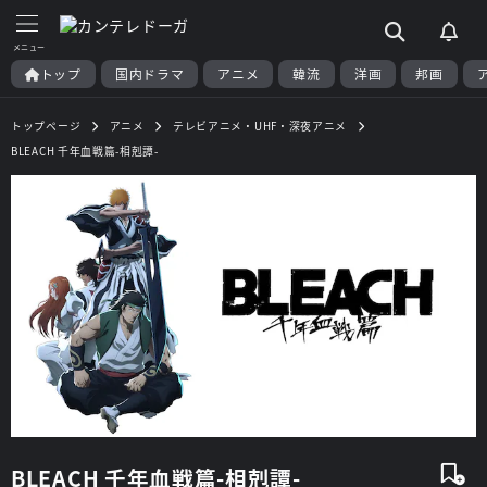
トップ
国内ドラマ
アニメ
韓流
洋画
邦画
トップページ
アニメ
テレビアニメ・UHF・深夜アニメ
BLEACH 千年血戦篇-相剋譚-
BLEACH 千年血戦篇-相剋譚-