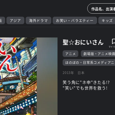
画
アジア
海外ドラマ
お笑い・バラエティー
キッズ
聖☆おにいさん
アニメ
劇場版・アニメ映
ほのぼの・日常系コメディアニ
2013年
日本
笑う角に"ネ申"きたる!?
"笑い"でも世界を救う!