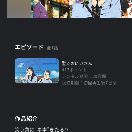
エピソード
全1話
聖☆おにいさん
417ポイント
レンタル期間：30日間
視聴期間：初回再生後7日間
作品紹介
笑う角に"ネ申"きたる!?