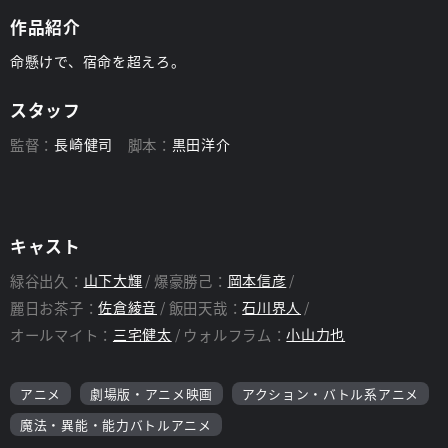
作品紹介
命懸けで、宿命を超えろ。
スタッフ
監督：
長崎健司
脚本：
黒田洋介
キャスト
緑谷出久：
山下大輝
爆豪勝己：
岡本信彦
麗日お茶子：
佐倉綾音
飯田天哉：
石川界人
オールマイト：
三宅健太
ウォルフラム：
小山力也
アニメ
劇場版・アニメ映画
アクション・バトル系アニメ
魔法・異能・能力バトルアニメ