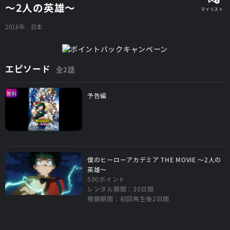
～2人の英雄～
2018年
日本
エピソード
全2話
無料
予告編
僕のヒーローアカデミア THE MOVIE ～2人の
英雄～
500ポイント
レンタル期間：30日間
視聴期間：初回再生後2日間