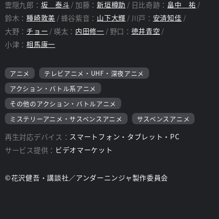
雲隠九郎：
坂 泰斗
加藤：
新垣樽助
日比奇跡：
畠中 祐
鈴木：
種崎敦美
蜂谷紫音：
山下大輝
川戸：
安済知佳
大野：
チョー
瑛太：
内田修一
野口：
徳井青空
小津：
相馬康一
アニメ
テレビアニメ・UHF・深夜アニメ
アクション・バトル系アニメ
その他のアクション・バトルアニメ
ミステリーアニメ・サスペンスアニメ
サスペンスアニメ
再生対応デバイス：
スマートフォン・タブレット・PC
サービス提供：
ビデオマーケット
©花沢健吾・講談社／アンダーニンジャ製作委員会