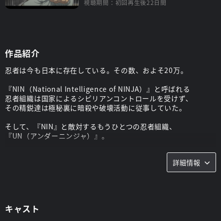
視聴期間：初回再生後22日間
作品紹介
忍者は今も日本に存在している。その数、およそ20万。
『NIN（National Intelligence of NINJA）』と呼ばれる
忍者組織は国家によるシビリアンコントロールを受けず、
その精鋭達は極秘裏に暗殺や破壊活動に従事していた。
そして、『NIN』と敵対するもうひとつの忍者組織、
『UN（アンダーニンジャ）』。
忍者と忍者――暗闘の果てに待ち受ける結末とは？
詳細情報
そして、戦いの最前線に投入された雲隠九郎たち下忍の運命は？
スタッフ
キャスト
監督：
桑原 智