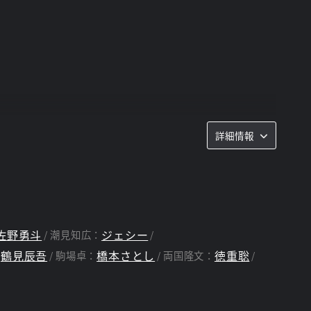
詳細情報
佐野勇斗
ジェシー
潮見知広：
鶴見辰吾
橋本さとし
徳重聡
：
駒場卓：
両国隆文：