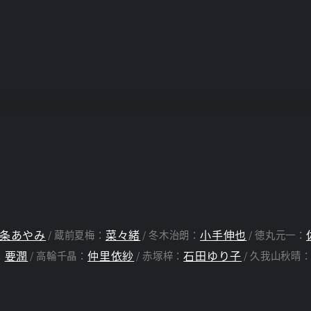
条あやみ
菜々緒
小手伸也
蔵前夏梅：
冬木治朗：
徳丸元一：
要潤
仲里依紗
石田ゆり子
：
高輪千晶：
赤塚梓：
久我山秋晴