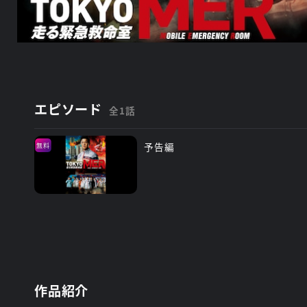
エピソード
全1話
予告編
無料
作品紹介