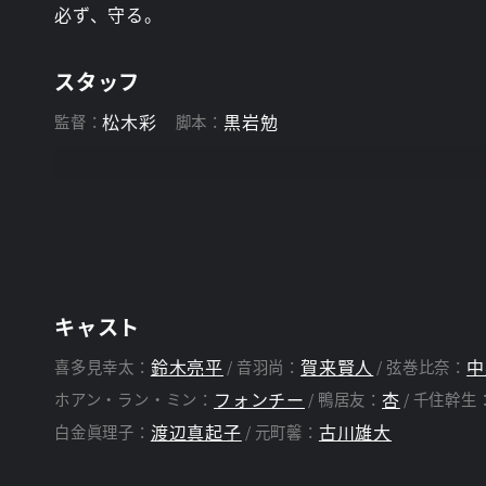
必ず、守る。
スタッフ
松木彩
黒岩勉
監督：
脚本：
キャスト
鈴木亮平
賀来賢人
中
喜多見幸太：
音羽尚：
弦巻比奈：
フォンチー
杏
ホアン・ラン・ミン：
鴨居友：
千住幹生
渡辺真起子
古川雄大
白金眞理子：
元町馨：