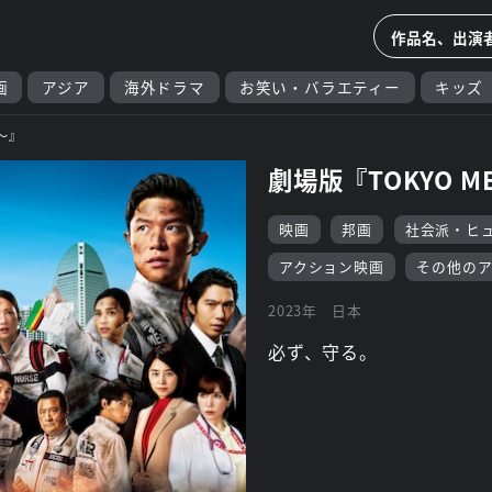
画
アジア
海外ドラマ
お笑い・バラエティー
キッズ
～』
劇場版『TOKYO 
映画
邦画
社会派・ヒ
アクション映画
その他のア
2023年
日本
必ず、守る。