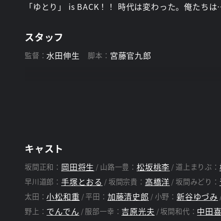
「ゆとり」 is BACK！！ 時代は変わった。俺たち
スタッフ
水田伸生
宮藤官九郎
監督：
脚本：
キャスト
岡田将生
松坂桃李
坂間正和：
山路一豊：
道上まりぶ：
手塚とおる
高橋洋
早川道郎：
坂間宗貴：
坂間みどり：
小松和重
加藤清史郎
新谷ゆづみ
太田：
平田：
小野：
でんでん
吉原光夫
中田
野上：
服部一幸：
坂間和代：