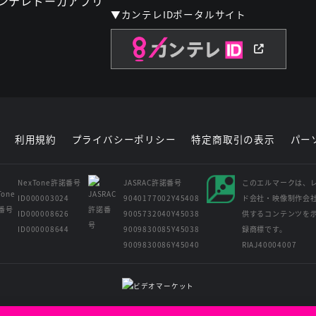
▼カンテレIDポータルサイト
利用規約
プライバシーポリシー
特定商取引の表示
パー
NexTone許諾番号
JASRAC許諾番号
このエルマークは、
ID000003024
9040177002Y45408
ド会社・映像制作会
ID000008626
9005732040Y45038
供するコンテンツを
ID000008644
9009830085Y45038
録商標です。
9009830086Y45040
RIAJ40004007