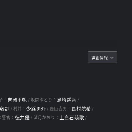
詳細情報
吉岡里帆
島崎遥香
子：
坂間ゆとり：
藤諒
少路勇介
長村航希
村井：
豊臣吉男：
徳井優
上白石萌歌
の警官：
望月かおり：