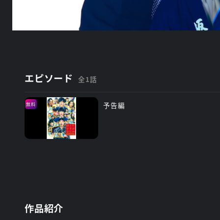
エピソード
全1話
予告編
無料
作品紹介