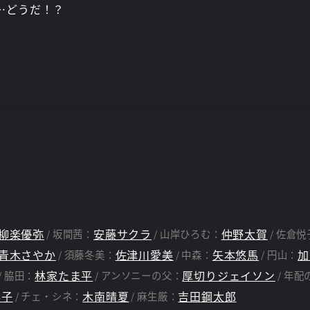
は…どうだ！？
柳楽優弥
安藤サクラ
仲野太賀
坂間茜：
山岸ひろむ：
佐倉悦
青木さやか
佐津川愛美
矢本悠馬
加
須藤冬美：
中森：
円山：
林家たま平
厚切りジェイソン
脇田：
アンソニーの父：
年配
喜子
木南晴夏
吉田鋼太郎
チェ・シネ：
麻生厳：