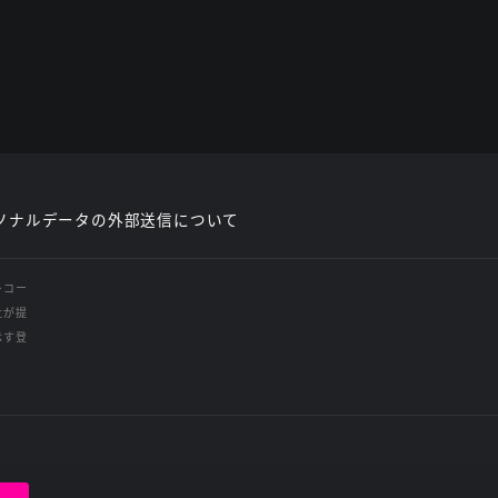
ソナルデータの外部送信について
レコー
社が提
示す登