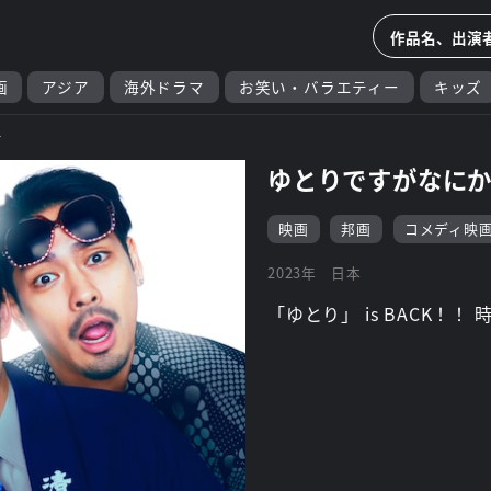
画
アジア
海外ドラマ
お笑い・バラエティー
キッズ
ル
ゆとりですがなにか
映画
邦画
コメディ映
2023年
日本
「ゆとり」 is BACK！