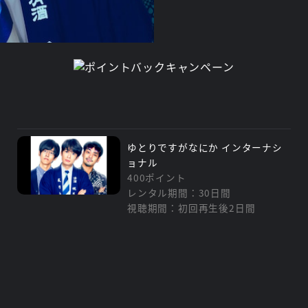
ゆとりですがなにか インターナシ
ョナル
400ポイント
レンタル期間：30日間
視聴期間：初回再生後2日間