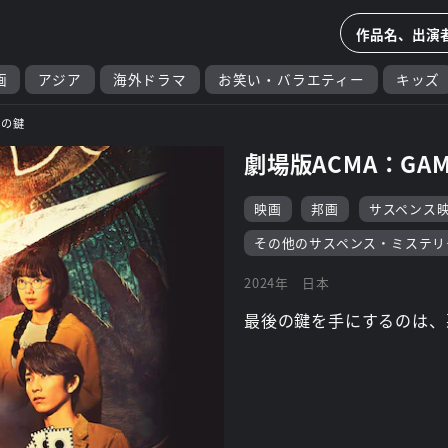
画
アジア
海外ドラマ
お笑い・バラエティー
キッズ
後の鍵
劇場版ACMA：GA
映画
邦画
サスペンス
その他のサスペンス・ミステリ
2024年
日本
最後の鍵を手にするのは、