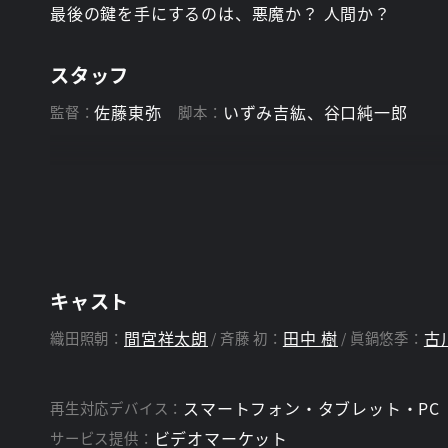
最後の鍵を手にするのは、悪魔か？ 人間か？
スタッフ
佐藤東弥
いずみ吉紘、谷口純一郎
監督：
脚本：
キャスト
間宮祥太朗
田中 樹
古
織田照朝：
斉藤 初：
眞鍋悠季：
スマートフォン・タブレット・PC
再生対応デバイス：
ビデオマーケット
サービス提供：