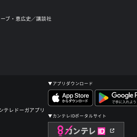
Ｃ)メーブ・恵広史／講談社
▼アプリダウンロード
▼カンテレIDポータルサイト