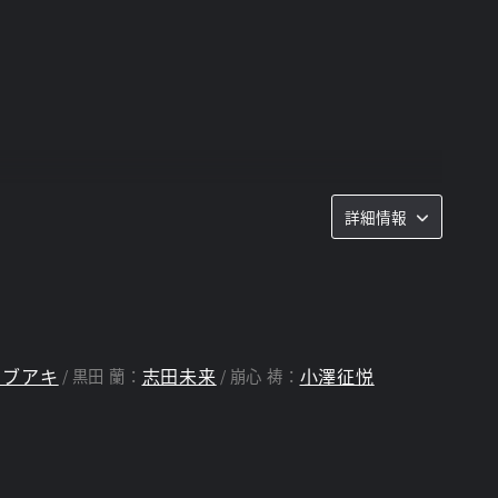
詳細情報
ノブアキ
志田未来
小澤征悦
黒田 蘭：
崩心 祷：