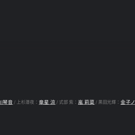
川琴音
竜星 涼
嵐 莉菜
金子
上杉潜夜：
式部 紫：
黒田光輝：