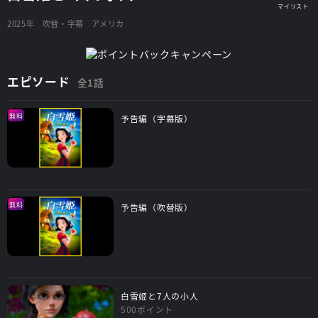
2025年
吹替・字幕
アメリカ
エピソード
全1話
無料
予告編（字幕版）
無料
予告編（吹替版）
白雪姫と7人の小人
500ポイント