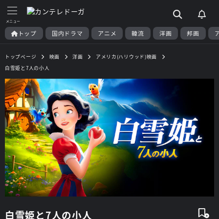
トップ
国内ドラマ
アニメ
韓流
洋画
邦画
トップページ
映画
洋画
アメリカ(ハリウッド)映画
白雪姫と7人の小人
白雪姫と7人の小人