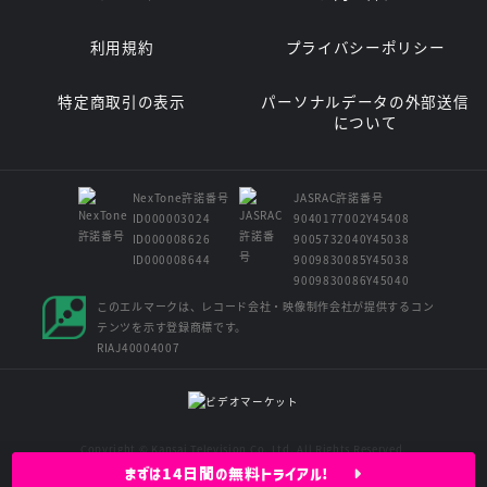
利用規約
プライバシーポリシー
特定商取引の表示
パーソナルデータの外部送信
について
NexTone許諾番号
JASRAC許諾番号
ID000003024
9040177002Y45408
ID000008626
9005732040Y45038
ID000008644
9009830085Y45038
9009830086Y45040
このエルマークは、レコード会社・映像制作会社が提供するコン
テンツを示す登録商標です。
RIAJ40004007
Copyright © Kansai Television Co. Ltd. All Rights Reserved.
まずは14日間の無料トライアル!