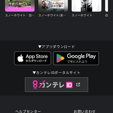
スノーホワイト‐白雪姫とハナの大冒険‐
スノーホワイト/氷の王国
スノーホワイト
白雪
▼アプリダウンロード
▼カンテレIDポータルサイト
ヘルプセンター
お問い合わせ