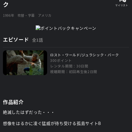
ク
1996年
吹替・字幕
アメリカ
エピソード
全1話
ロスト・ワールド/ジュラシック・パーク
300ポイント
レンタル期間：30日間
視聴期間：初回再生後2日間
作品紹介
絶滅したはずだった・・・
想像をはるかに凌ぐ猛威が待ち受ける孤島サイトB