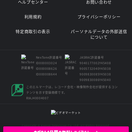
ヘルプセンター
お問い合わせ
利用規約
プライバシーポリシー
特定商取引の表示
パーソナルデータの外部送信
について
NexTone許諾番号
JASRAC許諾番号
ID000003024
9040177002Y45408
ID000008626
9005732040Y45038
ID000008644
9009830085Y45038
9009830086Y45040
このエルマークは、レコード会社・映像制作会社が提供するコン
テンツを示す登録商標です。
RIAJ40004007
Copyright © Kansai Television Co. Ltd. All Rights Reserved.