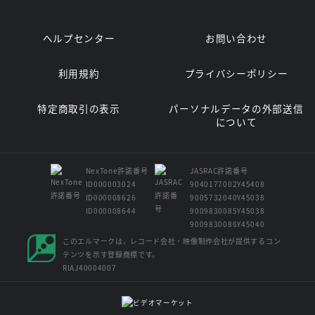
ヘルプセンター
お問い合わせ
利用規約
プライバシーポリシー
特定商取引の表示
パーソナルデータの外部送信
について
NexTone許諾番号
JASRAC許諾番号
ID000003024
9040177002Y45408
ID000008626
9005732040Y45038
ID000008644
9009830085Y45038
9009830086Y45040
このエルマークは、レコード会社・映像制作会社が提供するコン
テンツを示す登録商標です。
RIAJ40004007