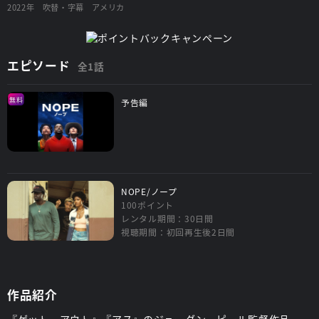
2022年
吹替・字幕
アメリカ
エピソード
全1話
無料
予告編
NOPE/ノープ
100ポイント
レンタル期間：30日間
視聴期間：初回再生後2日間
作品紹介