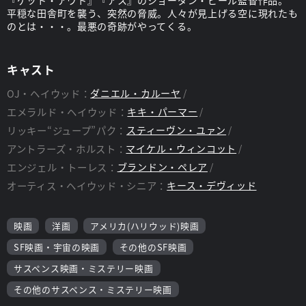
『ゲット・アウト』『アス』のジョーダン・ピール監督作品。
平穏な田舎町を襲う、突然の脅威。人々が見上げる空に現れたも
のとは・・・。最悪の奇跡がやってくる。
キャスト
OJ・ヘイウッド：
ダニエル・カルーヤ
エメラルド・ヘイウッド：
キキ・パーマー
リッキー“ジュープ”パク：
スティーヴン・ユァン
アントラーズ・ホルスト：
マイケル・ウィンコット
エンジェル・トーレス：
ブランドン・ペレア
オーティス・ヘイウッド・シニア：
キース・デヴィッド
映画
洋画
アメリカ(ハリウッド)映画
SF映画・宇宙の映画
その他のSF映画
サスペンス映画・ミステリー映画
その他のサスペンス・ミステリー映画