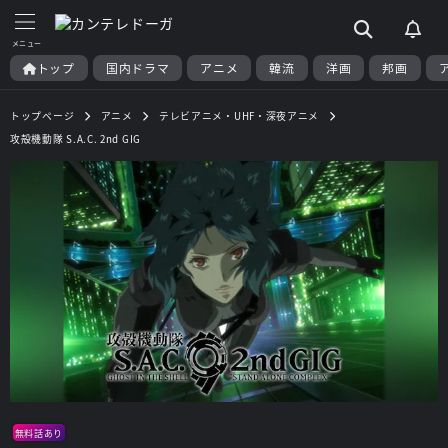
トップ
国内ドラマ
アニメ
韓流
洋画
邦画
トップページ
アニメ
テレビアニメ・UHF・深夜アニメ
攻殻機動隊 S.A.C. 2nd GIG
無料話あり