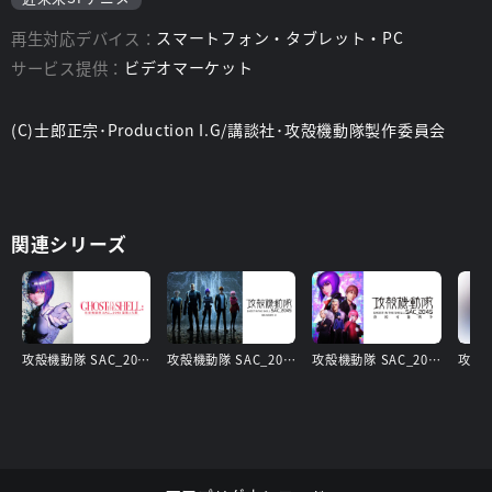
再生対応デバイス：
スマートフォン・タブレット・PC
サービス提供：
ビデオマーケット
(C)士郎正宗･Production I.G/講談社･攻殻機動隊製作委員会
関連シリーズ
攻殻機動隊 SAC_2045 最後の人間
攻殻機動隊 SAC_2045 Season 2
攻殻機動隊 SAC_2045 持続可能戦争