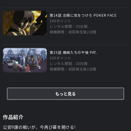
第14話 左眼に気をつけろ POKER FACE
200ポイント
レンタル期間：30日間
視聴期間：初回再生後2日間
第15話 機械たちの午後 PAT.
200ポイント
レンタル期間：30日間
視聴期間：初回再生後2日間
もっと見る
作品紹介
公安9課の戦いが、今再び幕を開ける!