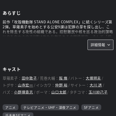
あらすじ
前作「攻殻機動隊 STAND ALONE COMPLEX」に続くシリーズ第
2弾。草薙素子を始めとする公安9課は犯罪の芽を探し出し、こ
れを除去する攻性の組織である。招慰難民や核を巡る政治的謀略
に立ち向かう中で9課は新たな敵である内閣情報庁、そして「個
別の11人」と名乗るテロリストと対峙することになる。
詳細情報
キャスト
草薙素子：
田中敦子
荒巻大輔：
阪 脩
バトー：
大塚明夫
トグサ：
山寺宏一
イシカワ：
仲野 裕
サイトー：
大川 透
バズ：
小野塚貴志
ボーマ：
山口太郎
タチコマ：
玉川紗己子
アニメ
テレビアニメ・UHF・深夜アニメ
SFアニメ
近未来SFアニメ