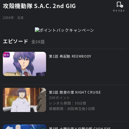
攻殻機動隊 S.A.C. 2nd GIG
2004年
日本
エピソード
全26話
無料
第1話 再起動 REEMBODY
第2話 飽食の僕 NIGHT CRUISE
200ポイント
レンタル期間：30日間
視聴期間：初回再生後2日間
第3話 土曜の夜と日曜の朝 CASH EYE