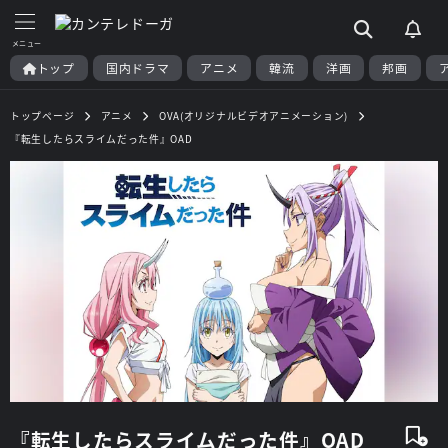
トップ
国内ドラマ
アニメ
韓流
洋画
邦画
トップページ
アニメ
OVA(オリジナルビデオアニメーション)
『転生したらスライムだった件』OAD
『転生したらスライムだった件』OAD