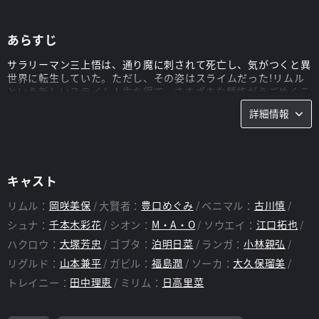
あらすじ
サラリーマン三上悟は、通り魔に刺されて死亡し、気がつくと異
世界に転生していた。ただし、その姿はスライムだった!リムル
という新しいスライム人生を得て、さまざまな種族がうごめくこ
の世界に放り出され、「種族問わず楽しく暮らせる国づくり」を
詳細情報
目指すことになる。大人気シリーズ「転生したらスライムだった
件」の完全新作オリジナルアニメーションが登場!!
スタッフ
キャスト
監督：
菊地康仁
脚本：
筆安一幸
リムル：
岡咲美保
大賢者：
豊口めぐみ
ベニマル：
古川慎
シュナ：
千本木彩花
シオン：
M・A・O
ソウエイ：
江口拓也
ハクロウ：
大塚芳忠
ゴブタ：
泊明日菜
ランガ：
小林親弘
リグルド：
山本兼平
ガビル：
福島潤
ソーカ：
大久保瑠美
トレイニー：
田中理恵
ミリム：
日高里菜