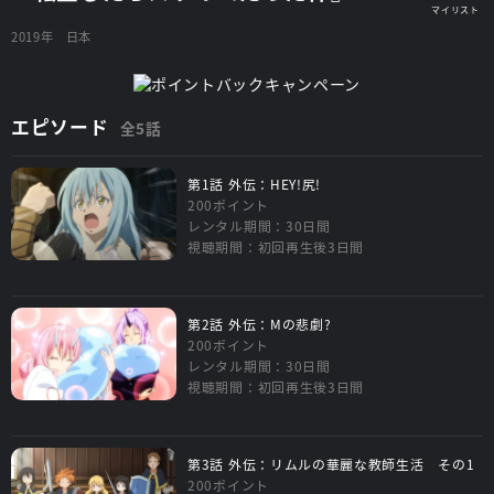
2019年
日本
エピソード
全5話
第1話 外伝：HEY!尻!
200ポイント
レンタル期間：30日間
視聴期間：初回再生後3日間
第2話 外伝：Mの悲劇?
200ポイント
レンタル期間：30日間
視聴期間：初回再生後3日間
第3話 外伝：リムルの華麗な教師生活 その1
200ポイント