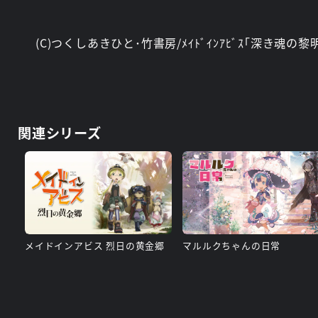
(C)つくしあきひと･竹書房/ﾒｲﾄﾞｲﾝｱﾋﾞｽ｢深き魂の
関連シリーズ
メイドインアビス 烈日の黄金郷
マルルクちゃんの日常