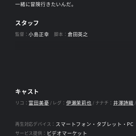
一緒に冒険行きたいんだ。
スタッフ
小島正幸
倉田英之
監督：
脚本：
キャスト
富田美憂
伊瀬茉莉也
井澤詩織
リコ：
レグ：
ナナチ：
スマートフォン・タブレット・PC
再生対応デバイス：
ビデオマーケット
サービス提供：