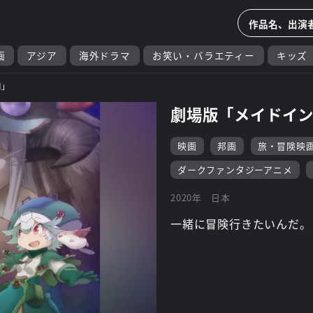
画
アジア
海外ドラマ
お笑い・バラエティー
キッズ
明」
劇場版「メイドイン
映画
邦画
旅・冒険映
ダークファンタジーアニメ
2020年
日本
一緒に冒険行きたいんだ。