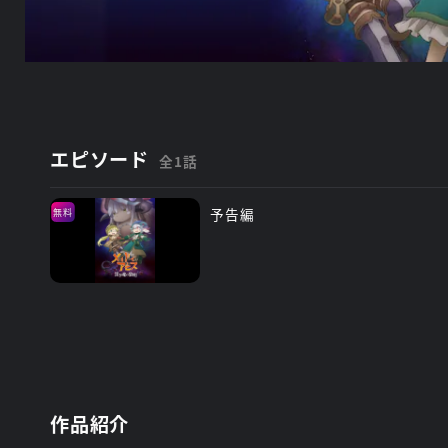
エピソード
全1話
予告編
無料
作品紹介