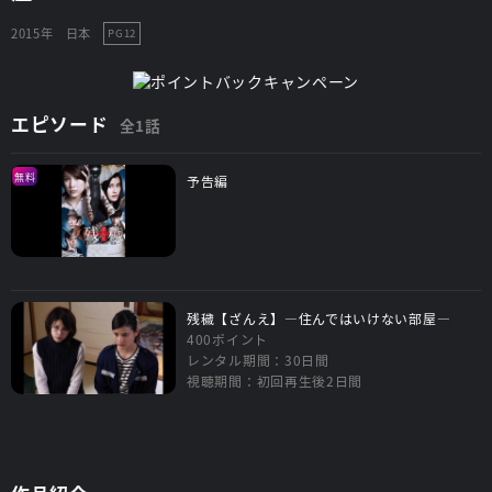
2015年
日本
PG12
エピソード
全1話
無料
予告編
残穢【ざんえ】―住んではいけない部屋―
400ポイント
レンタル期間：30日間
視聴期間：初回再生後2日間