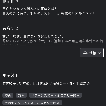
作品紹介
事件をつなぐ＜穢れ＞の正体とは?
真実の先に待つ、衝撃のラスト――。戦慄のリアルミステリー
あらすじ
誰が、なぜ、事件を引き起こしたのか。
聞いてしまった奇妙な「音」は、連鎖する不可思議な事件への招
待状だった――。
小説家である「私」(竹内結子)のもとに、女子大生の久保さん
詳細情報
(橋本愛)という読者から、1通の手紙が届く。
「今住んでいる部屋で、奇妙な“音”がするんです」
好奇心を抑えられず、調査を開始する「私」と久保さん。する
と、そのマンションの過去の住人たちが、引っ越し先で、自殺や
心中、殺人など、数々の事件を引き起こしていた事実が浮かび上
キャスト
がる。彼らはなぜ、“音”のするその「部屋」ではなく、別々の
「場所」で、不幸な末路をたどったのか。
竹内結子
橋本愛
坂口健太郎
滝藤賢一
佐々木蔵之介
「私」と久保さんは、作家の平岡芳明(佐々木蔵之介)、心霊マニ
アの青年・三澤徹夫(坂口健太郎)、そして「私」の夫・直人(滝
藤賢一)らの協力を得て、ついに数十年の時を経た、壮大なる戦
映画
邦画
サスペンス映画・ミステリー映画
慄の真相に辿り着く。だがそれは、新たなる事件の序章に過ぎな
その他のサスペンス・ミステリー映画
かった―。