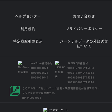
ヘルプセンター
お問い合わせ
利用規約
プライバシーポリシー
特定商取引の表示
パーソナルデータの外部送信
について
NexTone許諾番号
JASRAC許諾番号
ID000003024
9040177002Y45408
ID000008626
9005732040Y45038
ID000008644
9009830085Y45038
9009830086Y45040
このエルマークは、レコード会社・映像制作会社が提供するコン
テンツを示す登録商標です。
RIAJ40004007