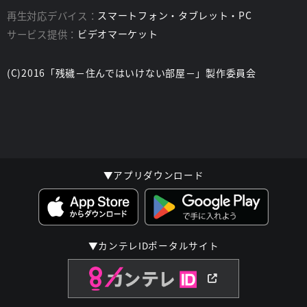
すべての事件をつなぐ【穢れ】の正体とは?
再生対応デバイス：
スマートフォン・タブレット・PC
予定調和を許さない驚愕のラストまで、目が離せない。
サービス提供：
ビデオマーケット
スタッフ
(C)2016「残穢－住んではいけない部屋－」製作委員会
監督：
中村義洋『白ゆき姫殺人事件』『予告犯』
脚本：
鈴木謙一
▼アプリダウンロード
▼カンテレIDポータルサイト