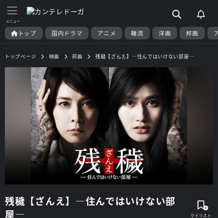
トップ
国内ドラマ
アニメ
韓流
洋画
邦画
トップページ
映画
邦画
残穢【ざんえ】―住んではいけない部屋―
残穢【ざんえ】―住んではいけない部
屋―