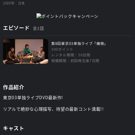
2009年
日本
エピソード
全1話
第8回東京03単独ライブ「機微」
300ポイント
レンタル期間：30日間
視聴期間：初回再生後7日間
作品紹介
東京03単独ライブDVD最新作!
リアルで絶妙な心理描写、待望の最新コント満載!!
キャスト