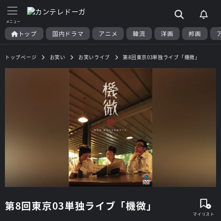
トップ
国内ドラマ
アニメ
韓流
洋画
邦画
トップページ
お笑い
お笑いライブ
第8回東京03単独ライブ「機微」
第8回東京03単独ライブ「機微」