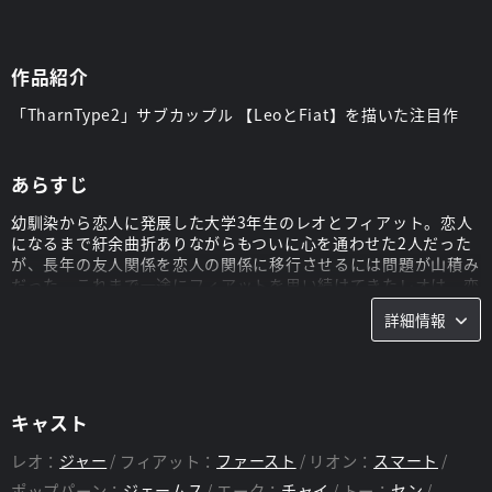
作品紹介
「TharnType2」サブカップル 【LeoとFiat】を描いた注目作
あらすじ
幼馴染から恋人に発展した大学3年生のレオとフィアット。恋人
になるまで紆余曲折ありながらもついに心を通わせた2人だった
が、長年の友人関係を恋人の関係に移行させるには問題が山積み
だった。これまで一途にフィアットを思い続けてきたレオは、恋
愛経験の豊富な彼にどのような愛情表現をすればいいかわから
詳細情報
ず、戸惑う日々が続いていた。そしてお互いに、「友人」として
は言えていた言葉が「恋人」に変わってからは伝えられなくなっ
ていた。
そんなとき、レオの両親の元にフィアットの過去に関するある写
真が届き…。
キャスト
レオ：
ジャー
フィアット：
ファースト
リオン：
スマート
スタッフ
ポップパーン：
ジェームス
エーク：
チャイ
トー：
セン