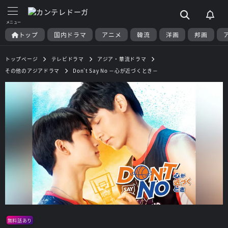
トップ
国内ドラマ
アニメ
韓流
洋画
邦画
トップページ
テレビドラマ
アジア・華流ドラマ
その他のアジアドラマ
Don’t Say No －心が近づくとき－
無料話あり