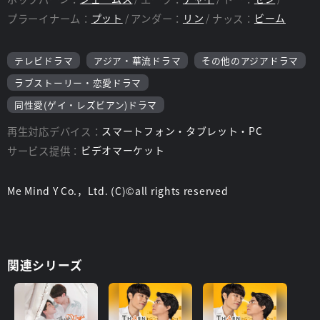
監督：
パーサウット・スックブア
プラーイナーム：
プット
アンダー：
リン
ナッス：
ビーム
脚本：
オーラワン・ウィチャヤワナクン/MAME
テレビドラマ
アジア・華流ドラマ
その他のアジアドラマ
ラブストーリー・恋愛ドラマ
同性愛(ゲイ・レズビアン)ドラマ
再生対応デバイス：
スマートフォン・タブレット・PC
サービス提供：
ビデオマーケット
Me Mind Y Co.，Ltd. (C)©all rights reserved
関連シリーズ