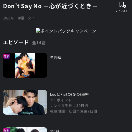
Don’t Say No －心が近づくとき－
2021年
字幕
タイ
エピソード
全14話
無料
予告編
LeoとFiatの(愛の)秘密
200ポイント
レンタル期間：30日間
視聴期間：初回再生後7日間
無料
第1話