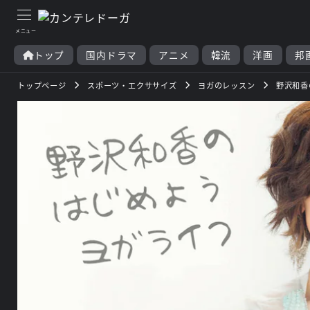
トップ
国内ドラマ
アニメ
韓流
洋画
邦
トップページ
スポーツ・エクササイズ
ヨガのレッスン
野沢和香