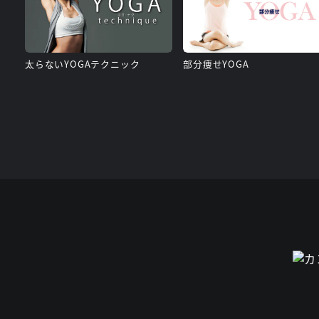
太らないYOGAテクニック
部分痩せYOGA