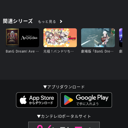
関連シリーズ
もっと見る
BanG Dream! Ave Mujica
元祖！バンドリちゃん
劇場版「BanG Dream! It's MyGO!!!!! 前編 : 春の陽だまり、迷い猫」
▼アプリダウンロード
▼カンテレIDポータルサイト