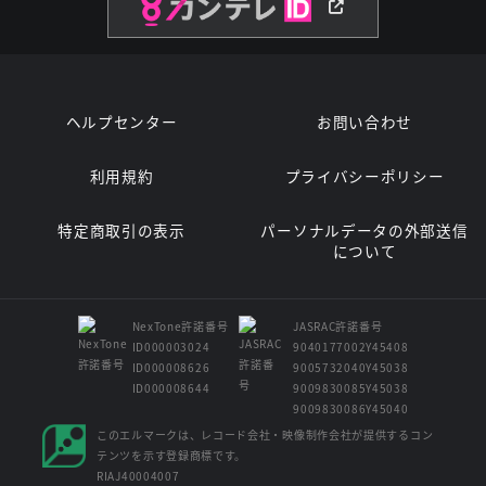
ヘルプセンター
お問い合わせ
利用規約
プライバシーポリシー
特定商取引の表示
パーソナルデータの外部送信
について
NexTone許諾番号
JASRAC許諾番号
ID000003024
9040177002Y45408
ID000008626
9005732040Y45038
ID000008644
9009830085Y45038
9009830086Y45040
このエルマークは、レコード会社・映像制作会社が提供するコン
テンツを示す登録商標です。
RIAJ40004007