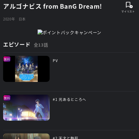
アルゴナビス from BanG Dream!
2020年
日本
エピソード
全13話
無料
PV
無料
#1 光あるところへ
#2 天才と熱狂