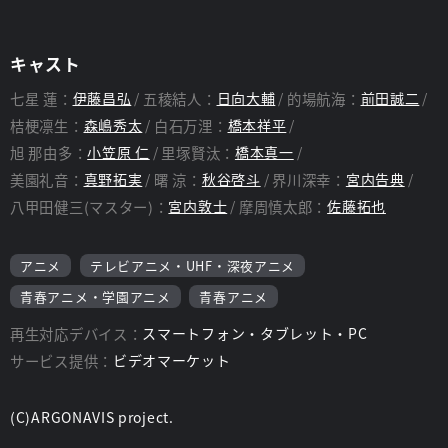
わって、バンド「Argonavis」を結成した。
もがき、ぶつかりあいながらバンド活動をする彼らだが、あると
き札幌で活躍するバンド「GYROAXIA」と邂逅し……。
キャスト
運命という追い風を受け、Argonavisは輝く大ステージへと船を
漕ぎ出していく。
七星 蓮：
伊藤昌弘
五稜結人：
日向大輔
的場航海：
前田誠二
桔梗凛生：
森嶋秀太
白石万浬：
橋本祥平
スタッフ
旭 那由多：
小笠原 仁
里塚賢汰：
橋本真一
監督：
錦織 博
美園礼音：
真野拓実
曙 涼：
秋谷啓斗
界川深幸：
宮内告典
八甲田健三(マスター)：
宮内敦士
摩周慎太郎：
佐藤拓也
アニメ
テレビアニメ・UHF・深夜アニメ
青春アニメ・学園アニメ
青春アニメ
再生対応デバイス：
スマートフォン・タブレット・PC
サービス提供：
ビデオマーケット
(C)ARGONAVIS project.