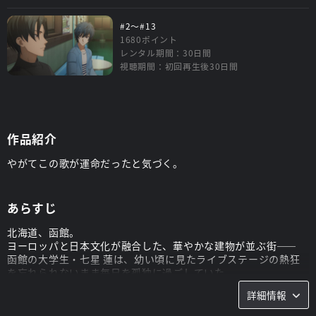
#2～#13
1680ポイント
レンタル期間：30日間
視聴期間：初回再生後30日間
作品紹介
やがてこの歌が運命だったと気づく。
あらすじ
北海道、函館。
ヨーロッパと日本文化が融合した、華やかな建物が並ぶ街――
函館の大学生・七星 蓮は、幼い頃に見たライブステージの熱狂
を忘れられないまま毎日を孤独に過ごしていた。
そんなある日、バンドメンバーを探す二人組、熱血行動派な結人
詳細情報
と慎重丁寧な航海に出会う。
そこにクールな天才凛生、しっかり者のムードメーカー万浬も加