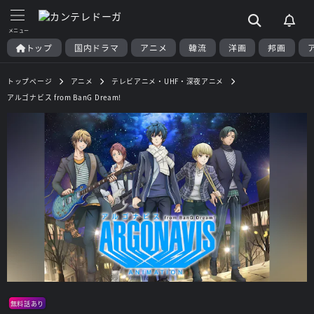
トップ
国内ドラマ
アニメ
韓流
洋画
邦画
トップページ
アニメ
テレビアニメ・UHF・深夜アニメ
アルゴナビス from BanG Dream!
無料話あり