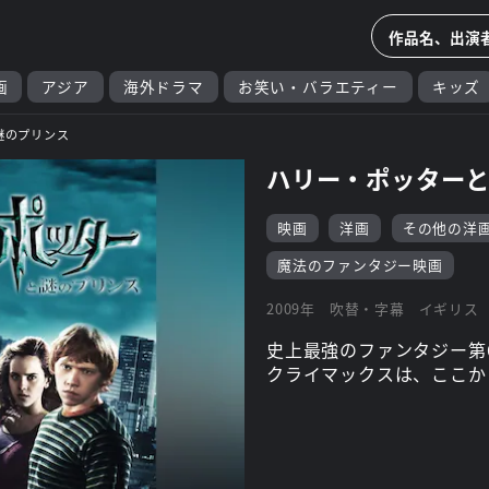
画
アジア
海外ドラマ
お笑い・バラエティー
キッズ
謎のプリンス
ハリー・ポッター
映画
洋画
その他の洋
魔法のファンタジー映画
2009年
吹替・字幕
イギリス
史上最強のファンタジー第
クライマックスは、ここか