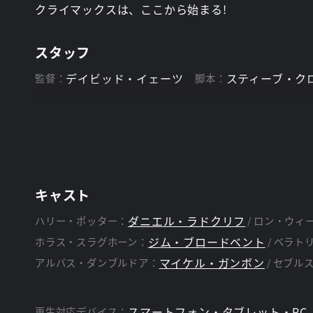
クライマックスは、ここから始まる!
スタッフ
デイビッド・イェーツ
スティーブ・ク
監督：
脚本：
キャスト
ダニエル・ラドクリフ
ハリー・ポッター：
ロン・ウィ
ジム・ブロードベント
ホラス・スラグホーン：
ベラト
マイケル・ガンボン
アルバス・ダンブルドア：
セブル
スマートフォン・タブレット・PC
再生対応デバイス：