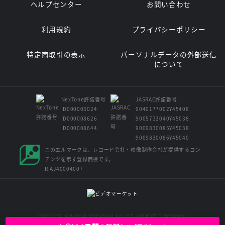
ヘルプセンター
お問い合わせ
利用規約
プライバシーポリシー
特定商取引の表示
パーソナルデータの外部送信
について
NexTone許諾番号
JASRAC許諾番号
ID000003024
9040177002Y45408
ID000008626
9005732040Y45038
ID000008644
9009830085Y45038
9009830086Y45040
このエルマークは、レコード会社・映像制作会社が提供するコン
テンツを示す登録商標です。
RIAJ40004007
Copyright © Kansai Television Co. Ltd. All Rights Reserved.