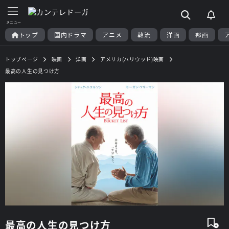
トップ
国内ドラマ
アニメ
韓流
洋画
邦画
トップページ
映画
洋画
アメリカ(ハリウッド)映画
最高の人生の見つけ方
最高の人生の見つけ方