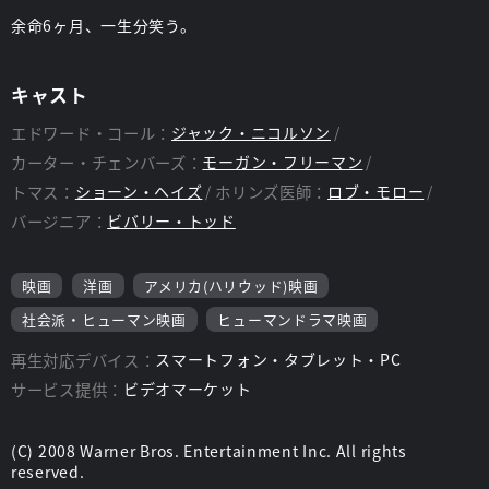
余命6ヶ月、一生分笑う。
キャスト
エドワード・コール：
ジャック・ニコルソン
カーター・チェンバーズ：
モーガン・フリーマン
トマス：
ショーン・ヘイズ
ホリンズ医師：
ロブ・モロー
バージニア：
ビバリー・トッド
映画
洋画
アメリカ(ハリウッド)映画
社会派・ヒューマン映画
ヒューマンドラマ映画
再生対応デバイス：
スマートフォン・タブレット・PC
サービス提供：
ビデオマーケット
(C) 2008 Warner Bros. Entertainment Inc. All rights
reserved.