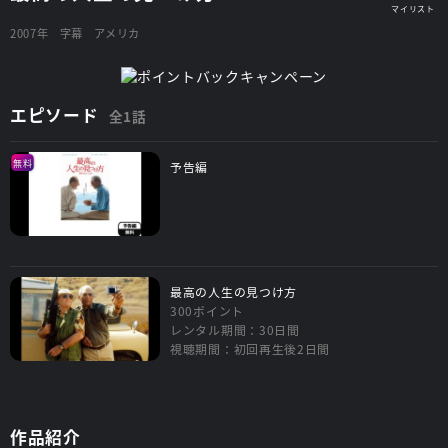
2007年
字幕
アメリカ
エピソード
全1話
無料
予告編
最高の人生の見つけ方
300ポイント
レンタル期間：30日間
視聴期間：初回再生後2日間
作品紹介