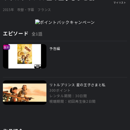
2015年
吹替・字幕
フランス
エピソード
全1話
無料
予告編
リトルプリンス 星の王子さまと私
300ポイント
レンタル期間：30日間
視聴期間：初回再生後2日間