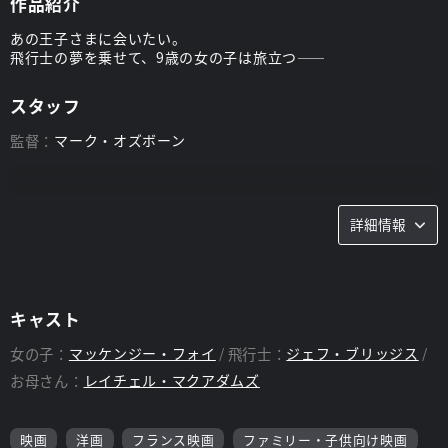
作品紹介
あの王子さまに会いたい。
飛行士の夢を乗せて、9歳の女の子は旅立つ――
スタッフ
監督：
マーク・オズボーン
詳細情報
キャスト
女の子：
マッケンジー・フォイ
飛行士：
ジェフ・ブリッジス
お母さん：
レイチェル・マクアダムズ
映画
洋画
フランス映画
ファミリー・子供向け映画