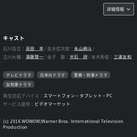
あらすじ
詳細情報
WOWOW 開局25周年記念ドラマ第2弾として製作された、米CBS
の大ヒットドラマ、「コールドケース」の世界初リメイク。
舞台をフィラデルフィアから神奈川県に移し、「HERO」で注目
キャスト
を浴びた、今最も旬な女優吉田羊を主演に迎え、未解決事件の真
相解明に奔走するチームを描く。
石川百合：
吉田 羊
高木信次郎：
永山絢斗
立川大輔：
滝藤賢一
金子 徹：
光石 研
本木秀俊：
三浦友和
1996年冬、19歳の青年・工藤順一が「お父さん。僕は自由で
す。さようなら」と書かれた紙を胸に、自宅前で絶命。その事件
の資料は“未送致”として神奈川県警の倉庫にしまわれた―。
テレビドラマ
日本のドラマ
警察・刑事ドラマ
時は流れ、2015年春。横浜市街で起きた母子殺害事件の現場に
女刑事ドラマ
いた神奈川県警・捜査一課の刑事、石川百合(吉田羊)に、来客の
連絡が入る。県警に戻った百合を待っていた外国人女性は、
再生対応デバイス：
スマートフォン・タブレット・PC
「1996年1月に殺人を見た…」と語りだす。
サービス提供：
ビデオマーケット
それは19年前、工藤順一の遺体が捨てられたのを目撃したとい
う新たな証言だった。
(c) 2016 WOWOW/Warner Bros. International Television
Production
再捜査の価値があると判断した百合は、課長代理である本木秀俊
(三浦友和)の指示のもと、立川大輔(滝藤賢一)、金子徹(光石研)