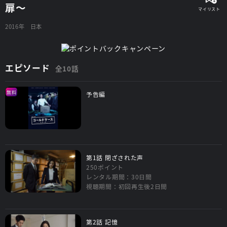
扉～
2016年
日本
エピソード
全10話
無料
予告編
第1話 閉ざされた声
250ポイント
レンタル期間：30日間
視聴期間：初回再生後2日間
第2話 記憶