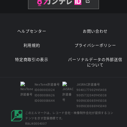
ヘルプセンター
お問い合わせ
利用規約
プライバシーポリシー
特定商取引の表示
パーソナルデータの外部送信
について
NexTone許諾番号
JASRAC許諾番号
ID000003024
9040177002Y45408
ID000008626
9005732040Y45038
ID000008644
9009830085Y45038
9009830086Y45040
このエルマークは、レコード会社・映像制作会社が提供するコン
テンツを示す登録商標です。
RIAJ40004007