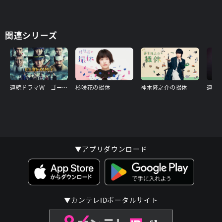
と、異動してきたばかりの高木信次郎(永山絢斗)とともに再捜査
を始める。
数々の未解決事件の閉ざされた真実を暴き出すため、最高のチー
関連シリーズ
ムワークを見せる捜査一課が今、動き出す!
スタッフ
監督：
波多野貴文
連続ドラマＷ ゴールデンカムイ ―北海道刺青囚人争奪編―
杉咲花の撮休
神木隆之介の撮休
脚本：
瀬々敬久、吉田康弘、蓬莱竜太、林 宏司
▼アプリダウンロード
▼カンテレIDポータルサイト