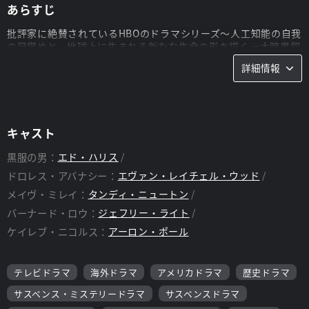
あらすじ
批評家に絶賛されているHBOのドラマシリーズ～人工知能の自我
の目覚めと、地球上に生まれる新たな生命の形を描く一大暗黒叙
事詩～のサード・シーズンが幕を開ける。ジョナサン・ノーラン
詳細情報
とリサ・ジョイによってTVドラマ化され、エミー賞(R)にノミネ
ートされたHBOのSFドラマシリーズ「ウエストワールド」が、
さらに大胆かつ魅惑的な、そしてタイムリーな内容で帰ってく
る。セカンド・シーズンの最後に起きた大虐殺の余韻も冷めやら
ぬ中、ドロレス、バーナード、デロス社役員シャーロット・ヘイ
キャスト
ルの姿をしている正体不明のホストは、新たな一歩を踏み出す。
彼らはテーマパークの外で“現実世界”を探検し、解放された今、
黒服の男：
エド・ハリス
自分が何になるのかを探求する。約8時間のエピソードのサー
ドロレス・アバナシー：
エヴァン・レイチェル・ウッド
ド・シーズンを通じて、ドロレスは人類との戦争に備え、バーナ
ードは必死に彼女を止めようとする。一方、メイヴは馴染みの者
メイヴ・ミレイ：
タンディ・ニュートン
たちと再びチームを組む。そして、その誰もが、外の世界は予想
バーナード・ロウ：
ジェフリー・ライト
していた通り欺瞞と変えられない運命に満ちていると気づく。エ
ヴァン・レイチェル・ウッド、タンディ・ニュートン、エド・ハ
ケイレブ・ニコルス：
アーロン・ポール
リス、ジェフリー・ライト、テッサ・トンプソンが前シーズンか
ら続投し、新レギュラーとしてアーロン・ポール、ヴァンサン・
カッセルが加わる。「ウエストワールド」はサード・シーズンで
テレビドラマ
海外ドラマ
アメリカドラマ
歴史ドラマ
もスリリングで紆余曲折のある展開が続き、人間の本質や自由意
サスペンス・ミステリードラマ
サスペンスドラマ
思、そして人間の根源とは何かという難題を突きつける。