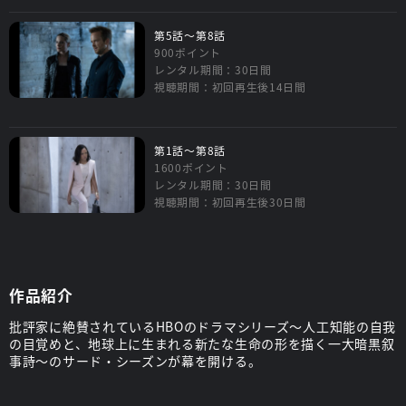
第5話～第8話
900ポイント
レンタル期間：30日間
視聴期間：初回再生後14日間
第1話～第8話
1600ポイント
レンタル期間：30日間
視聴期間：初回再生後30日間
作品紹介
批評家に絶賛されているHBOのドラマシリーズ～人工知能の自我
の目覚めと、地球上に生まれる新たな生命の形を描く一大暗黒叙
事詩～のサード・シーズンが幕を開ける。