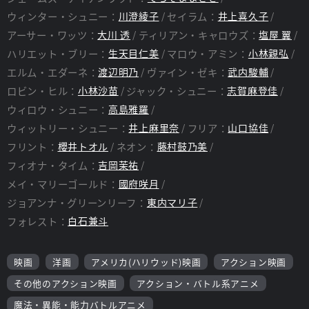
ウィンター・シュニー：
川澄綾子
セイラム：
井上喜久子
アーサー・ワッツ：
大川 透
ティリアン・キャロウズ：
塩屋 翼
ハリエット・ブリー：
生天目仁美
マロウ・アミン：
小林親弘
エルム・エダーネ：
渡辺明乃
ヴァイン・ゼキ：
武内駿輔
ロビン・ヒル：
小林沙苗
ジャック・シュニー：
志賀麻登佳
ウィロウ・シュニー：
高島雅羅
ウィットリー・シュニー：
井上麻里奈
フリア：
山口協佳
フリント：
櫻井トオル
ネオン：
藤村鼓乃美
フィオナ・タイム：
吉岡茉祐
メイ・マリーゴールド：
國府咲月
ジョアンナ・グリーンリーフ：
東内マリ子
フォレスト：
白石兼斗
映画
洋画
アメリカ(ハリウッド)映画
アクション映画
その他のアクション映画
アクション・バトル系アニメ
魔法・異能・能力バトルアニメ