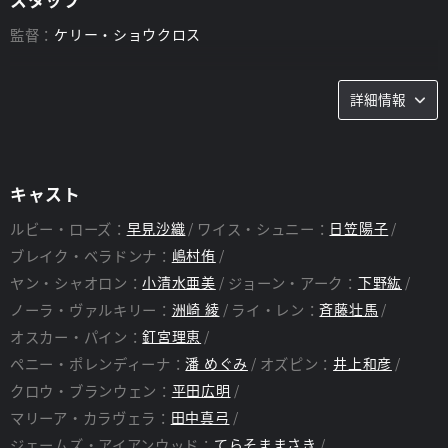
監督：
ケリー・ショウクロス
詳細情報
キャスト
ルビー・ローズ：
早見沙織
ワイス・シュニー：
日笠陽子
ブレイク・ベラドンナ：
嶋村侑
ヤン・シャオロン：
小清水亜美
ジョーン・アーク：
下野紘
ノーラ・ヴァルキリー：
洲崎 綾
ライ・レン：
斉藤壮馬
オスカー・パイン：
釘宮理恵
ペニー・ポレンディーナ：
潘 めぐみ
オズピン：
井上和彦
クロウ・ブランウェン：
平田広明
マリーア・カラヴェラ：
田中真弓
ジェームズ・アイアンウッド：
てらそままさき