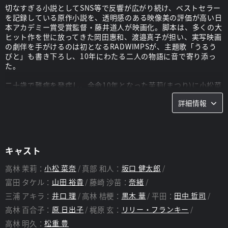
切なすぎる小説としてSNS等で反響が広がり続け、ベストセラー
を記録している原作小説を、透明感のある映像美の評価が高い日
本アカデミー賞受賞監督・藤井道人が映画化。脚本は、多くの大
ヒット作を世に放ってきた岡田惠和、渡邉真子が担い、実写映画
の劇伴を手がけるのは初となるRADWIMPSが、主題歌「うるう
びと」も書き下ろし、10年にわたる二人の物語に音で寄り添っ
た。
二十歳で難病を発症し、余命10年となった茉莉(まつり)に小松菜
奈。茉莉と恋に落ち、その運命を大きく変える和人(かずと)を演
詳細情報
じたのは坂口健太郎。初共演となる最旬実力派の二人が、小説の
文庫化を待たずして亡くなった著者の想いを引き継ぎ、「10年」
の物語を全身全霊で演じる。また、二人の友人役に山田裕貴と奈
緒が共演。茉莉の家族に黒木華、松重豊、原日出子。さらに田中
哲司、リリー・フランキー、井口理など、豪華俳優陣が集結。
キャスト
約一年に渡って四季を撮り続け、かけがえのない一瞬一瞬を鮮明
高林 茉莉：
小松 菜奈
真部 和人：
坂口 健太郎
に映し出し、誰もが経験する「大切な人たちとの日々」の素晴ら
しさを伝えてくれる、この春一番の感動作。
富田 タケル：
山田 裕貴
藤崎 沙苗：
奈緒
三浦 アキラ：
井口 理
高林 桔梗：
黒木 華
平田：
田中 哲司
スタッフ
高林 百合子：
原 日出子
梶原 玄：
リリー・フランキー
高林 明久：
松重 豊
監督：
藤井 道人
脚本：
岡田 惠和、渡邉 真子