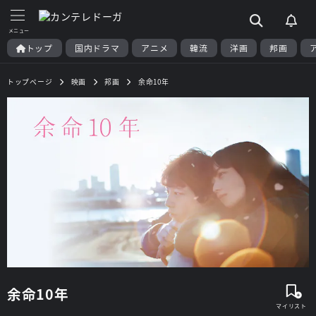
トップ
国内ドラマ
アニメ
韓流
洋画
邦画
トップページ
映画
邦画
余命10年
余命10年