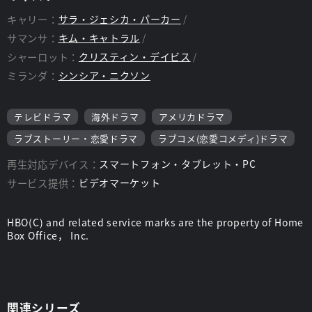
ンジする。シャーロット(クリスティン・デイビス)は、特別な贈
キャリー：
サラ・ジェシカ・パーカー
りものについての知らせを受ける。
サマンサ：
キム・キャトラル
シャーロット：
クリスティン・デイビス
ミランダ：
シンシア・ニクソン
テレビドラマ
海外ドラマ
アメリカドラマ
ラブストーリー・恋愛ドラマ
ラブコメ(恋愛コメディ)ドラマ
再生対応デバイス：
スマートフォン・タブレット・PC
サービス提供：
ビデオマーケット
HBO(C) and related service marks are the property of Home
Box Office， Inc.
関連シリーズ