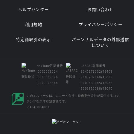
ヘルプセンター
お問い合わせ
利用規約
プライバシーポリシー
特定商取引の表示
パーソナルデータの外部送信
について
NexTone許諾番号
JASRAC許諾番号
ID000003024
9040177002Y45408
ID000008626
9005732040Y45038
ID000008644
9009830085Y45038
9009830086Y45040
このエルマークは、レコード会社・映像制作会社が提供するコン
テンツを示す登録商標です。
RIAJ40004007