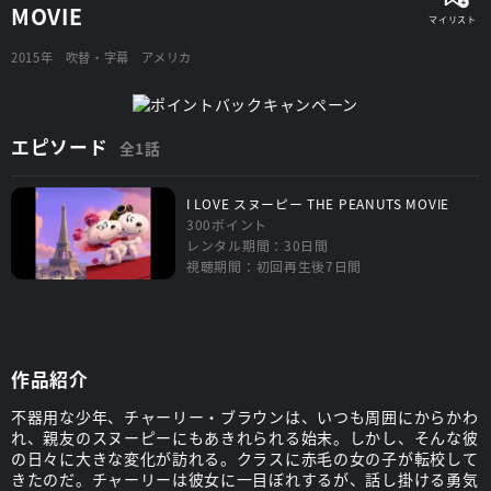
MOVIE
2015年
吹替・字幕
アメリカ
エピソード
全1話
I LOVE スヌーピー THE PEANUTS MOVIE
300ポイント
レンタル期間：30日間
視聴期間：初回再生後7日間
作品紹介
不器用な少年、チャーリー・ブラウンは、いつも周囲にからかわ
れ、親友のスヌーピーにもあきれられる始末。しかし、そんな彼
の日々に大きな変化が訪れる。クラスに赤毛の女の子が転校して
きたのだ。チャーリーは彼女に一目ぼれするが、話し掛ける勇気