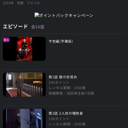
2016年
吹替
アメリカ
エピソード
全10話
無料
予告編(字幕版)
第1話 獣の目覚め
200ポイント
レンタル期間：30日間
視聴期間：初回再生後7日間
第2話 2人目の犠牲者
200ポイント
レンタル期間：30日間