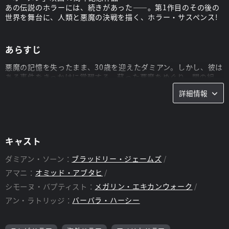
あの伝説のホラーには、続きがあった――。第1作目のその後の
世界を舞台に、人類と悪魔の決戦を描く、ホラー・サスペンス!
あらすじ
悪魔の記憶を失ったまま、30歳を迎えたダミアン。しかし、彼は
ある事件をきっかけに覚醒する。蘇った悪魔をめぐり、闇の組
織、一人の刑事、そしてバチカンを巻き込んだ戦争が始まる!
詳細情報
伝説のホラー「オーメン」が「ウォーキング・デッド」のクリエ
ータによってTVシリーズ化!名作の魅力はそのままに、現代的で
よりスリリングなドラマを作り上げた。主演は、「魔術師マーリ
ン」のアーサー王子役で人気を得た、美しすぎる英国男子ブラッ
ドリー・ジェームズ。
キャスト
ダミアン・ソーン：
ブラッドリー・ジェームズ
アマニ：
オミッド・アブタヒ
シモーヌ・バプティスト：
メガリン・エキカンウォーク
アン・ラトリッジ：
バーバラ・ハーシー