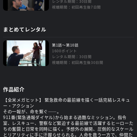
レンタル期間：30日間
視聴期間：初回再生後7日間
まとめてレンタル
第1話～第10話
1600ポイント
レンタル期間：30日間
視聴期間：初回再生後30日間
作品紹介
【全米メガヒット】 緊急救命の最前線を描く一話完結レスキュ
ー・アクション
その一報が、命を繋ぐ――。
911番(緊急通報ダイヤル)から始まる過酷なミッション。指令
室、レスキュー、警察など緊迫する最前線で活躍するヒーローた
ちの奮闘と日常を同時に描く。予想外の展開、圧倒的なスケール
とリアリティに手に汗握らせられる。人命を救う一方で、仲間た