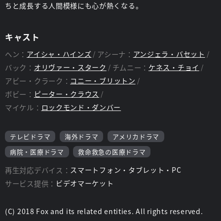
ちと成長する人間模様にも心が熱くなる。
キャスト
ヘン：
アイシャ・ハインズ
アシーナ：
アンジェラ・バセット
バック：
オリヴァー・スターク
チムニー：
ケネス・チョイ
アビー・クラーク：
コニー・ブリットン
ボビー：
ピーター・クラウス
マイケル：
ロックモンド・ダンバー
テレビドラマ
海外ドラマ
アメリカドラマ
病院・医療ドラマ
救命救急の医療ドラマ
再生対応デバイス：
スマートフォン・タブレット・PC
サービス提供：
ビデオマーケット
(C) 2018 Fox and its related entities. All rights reserved.