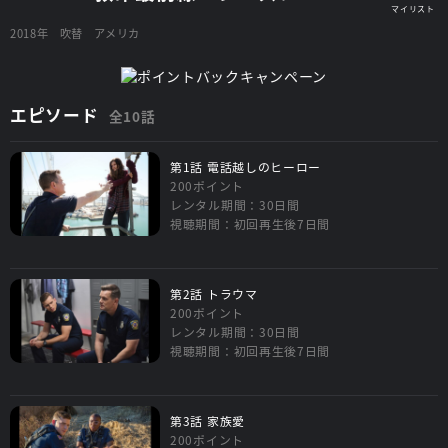
2018年
吹替
アメリカ
エピソード
全10話
第1話 電話越しのヒーロー
200ポイント
レンタル期間：30日間
視聴期間：初回再生後7日間
第2話 トラウマ
200ポイント
レンタル期間：30日間
視聴期間：初回再生後7日間
第3話 家族愛
200ポイント