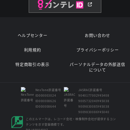
ヘルプセンター
お問い合わせ
利用規約
プライバシーポリシー
特定商取引の表示
パーソナルデータの外部送信
について
NexTone許諾番号
JASRAC許諾番号
ID000003024
9040177002Y45408
ID000008626
9005732040Y45038
ID000008644
9009830085Y45038
9009830086Y45040
このエルマークは、レコード会社・映像制作会社が提供するコン
テンツを示す登録商標です。
RIAJ40004007