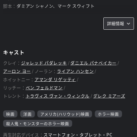
脚本：
ダミアン シャノン、マーク スウィフト
詳細情報
キャスト
クレイ：
ジャレッド パダレッキ
ダニエル パナベイカー
アーロン ヨー
ノーラン：
ライアン ハンセン
ホイットニー：
アマンダ リゲッティ
リッチー：
ベン フェルドマン
トレント：
トラヴィス ヴァン・ウィンクル
デレク ミアーズ
映画
洋画
アメリカ(ハリウッド)映画
ホラー映画
殺人鬼・モンスターのホラー映画
再生対応デバイス：
スマートフォン・タブレット・PC