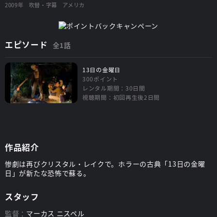
2009年
吹替・字幕
アメリカ
エピソード
全1話
13日の金曜日
300ポイント
レンタル期間：30日間
視聴期間：初回再生後2日間
作品紹介
惨劇は再びクリスタル・レイクで。ホラーの古典「13日の金曜
日」が新たな恐怖で蘇る。
スタッフ
監督：
マーカス ニスペル