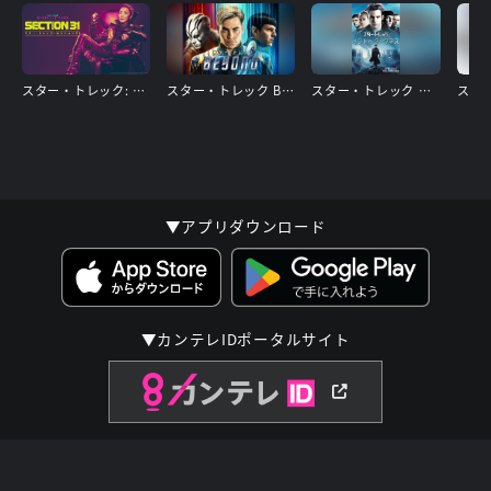
スター・トレック: セクション31
スター・トレック BEYOND
スター・トレック イントゥ・ダークネス
スタ
▼アプリダウンロード
▼カンテレIDポータルサイト