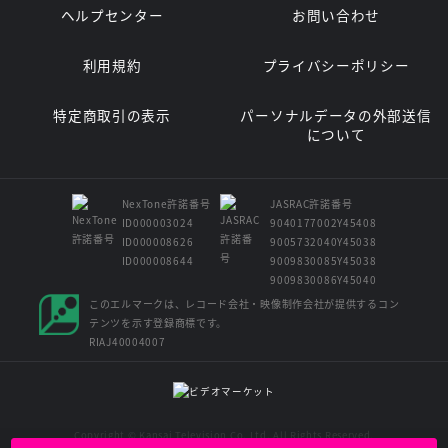
ヘルプセンター
お問い合わせ
利用規約
プライバシーポリシー
特定商取引の表示
パーソナルデータの外部送信
について
NexTone許諾番号
JASRAC許諾番号
ID000003024
9040177002Y45408
ID000008626
9005732040Y45038
ID000008644
9009830085Y45038
9009830086Y45040
このエルマークは、レコード会社・映像制作会社が提供するコン
テンツを示す登録商標です。
RIAJ40004007
Copyright © Kansai Television Co. Ltd. All Rights Reserved.