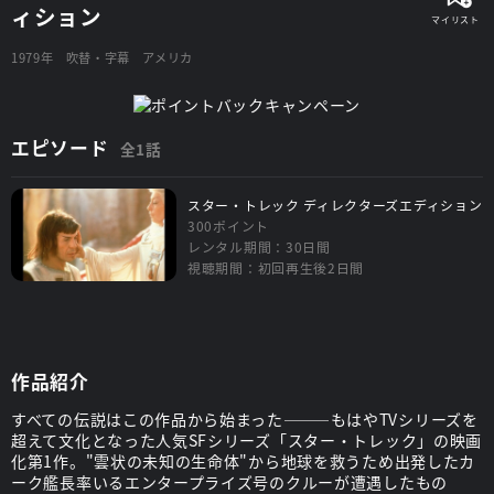
ィション
1979年
吹替・字幕
アメリカ
エピソード
全1話
スター・トレック ディレクターズエディション
300ポイント
レンタル期間：30日間
視聴期間：初回再生後2日間
作品紹介
すべての伝説はこの作品から始まった―――もはやTVシリーズを
超えて文化となった人気SFシリーズ「スター・トレック」の映画
化第1作。"雲状の未知の生命体"から地球を救うため出発したカ
ーク艦長率いるエンタープライズ号のクルーが遭遇したもの