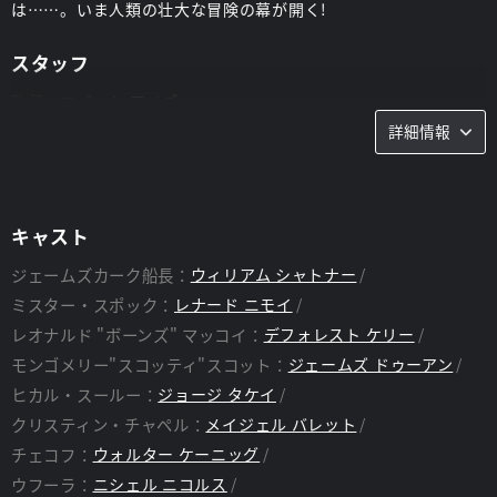
は……。いま人類の壮大な冒険の幕が開く!
スタッフ
監督：
ロバート ワイズ
脚本：
詳細情報
ジー ロッデンベリー、ハロルド リヴィングストン、アラン ディ
ーン フォスター
キャスト
ジェームズカーク船長：
ウィリアム シャトナー
ミスター・スポック：
レナード ニモイ
レオナルド "ボーンズ" マッコイ：
デフォレスト ケリー
モンゴメリー"スコッティ"スコット：
ジェームズ ドゥーアン
ヒカル・スールー：
ジョージ タケイ
クリスティン・チャペル：
メイジェル バレット
チェコフ：
ウォルター ケーニッグ
ウフーラ：
ニシェル ニコルス