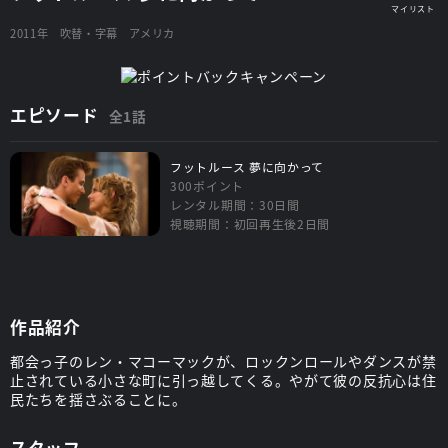
2011年
吹替・字幕
アメリカ
エピソード
全1話
フットルース 夢に向かって
300ポイント
レンタル期間：30日間
視聴期間：初回再生後2日間
作品紹介
都会っ子のレン・マコーマックが、ロックンロールやダンスが禁
止されている小さな町に引っ越してくる。やがて彼の反抗心は住
民たちを揺さぶることに。
スタッフ