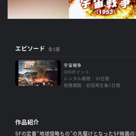
エピソード
全1話
宇宙戦争
300ポイント
レンタル期間：30日間
視聴期間：初回再生後2日間
作品紹介
SFの定番“地球侵略もの”の先駆けとなったSF映