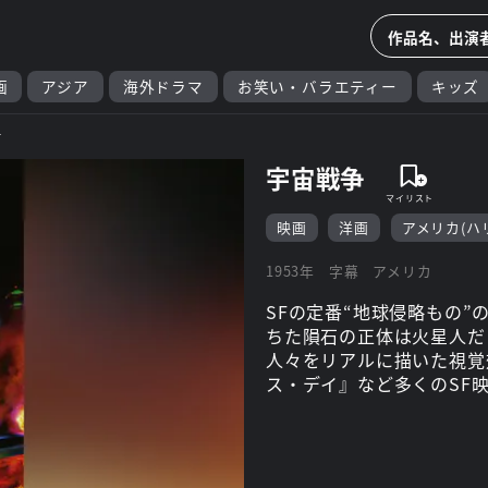
画
アジア
海外ドラマ
お笑い・バラエティー
キッズ
争
宇宙戦争
映画
洋画
アメリカ(ハ
1953年
字幕
アメリカ
SFの定番“地球侵略もの
ちた隕石の正体は火星人だ
人々をリアルに描いた視覚
ス・デイ』など多くのSF