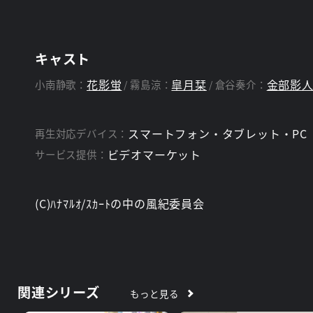
キャスト
花影蛍
皐月栞
金部影
小南静歌：
霧島涼：
倉谷奏介：
スマートフォン・タブレット・PC
再生対応デバイス：
ビデオマーケット
サービス提供：
(C)ﾊﾅﾏﾙｵ/ｽｶｰﾄの中の風紀委員会
関連シリーズ
もっと見る