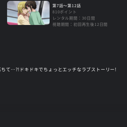
第7話～第12話
810ポイント
レンタル期間：30日間
視聴期間：初回再生後12日間
ちて…?!ドキドキでちょっとエッチなラブストーリー!