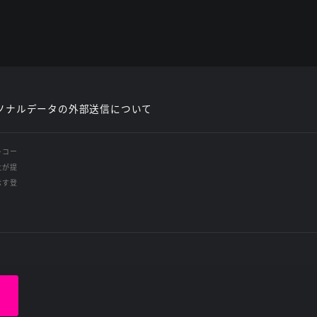
ソナルデータの外部送信について
レコー
社が提
示す登