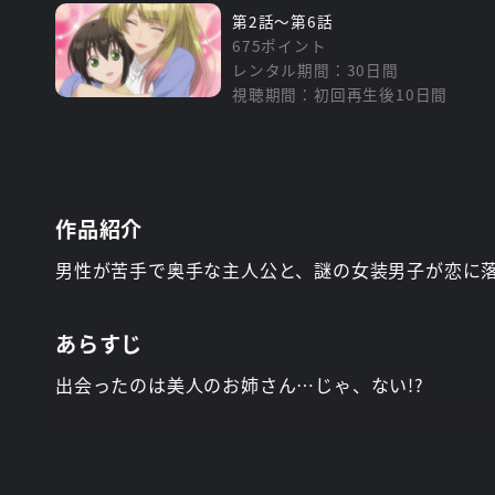
第2話～第6話
675ポイント
レンタル期間：30日間
視聴期間：初回再生後10日間
作品紹介
男性が苦手で奥手な主人公と、謎の女装男子が恋に落
あらすじ
出会ったのは美人のお姉さん…じゃ、ない!?
スタッフ
戸田和裕
熨斗谷充孝
脚本：
監督：