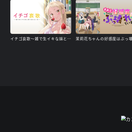
イチゴ哀歌～雑で生イキな妹と割り切れない兄～【オンエア版】