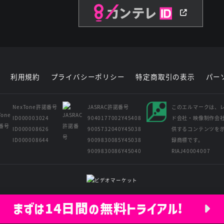
利用規約
プライバシーポリシー
特定商取引の表示
パー
NexTone許諾番号
JASRAC許諾番号
このエルマークは、
ID000003024
9040177002Y45408
ド会社・映像制作会
ID000008626
9005732040Y45038
供するコンテンツを
ID000008644
9009830085Y45038
録商標です。
9009830086Y45040
RIAJ40004007
Copyright © Kansai Television Co. Ltd. All Rights Reserved.
まずは14日間の無料トライアル!