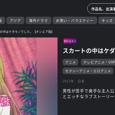
画
アジア
海外ドラマ
お笑い・バラエティー
キッズ
の中はケダモノでした。【オンエア版】
無料話あり
スカートの中はケ
アニメ
テレビアニメ・UH
セクシーアニメ・エロアニメ
2017年
日本
男性が苦手で奥手な主人公
とエッチなラブストーリー