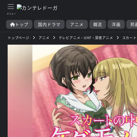
トップ
国内ドラマ
アニメ
韓流
洋画
邦
トップページ
アニメ
テレビアニメ・UHF・深夜アニメ
スカート