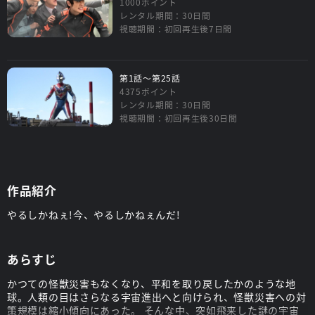
1000ポイント
レンタル期間：30日間
視聴期間：初回再生後7日間
第1話～第25話
4375ポイント
レンタル期間：30日間
視聴期間：初回再生後30日間
作品紹介
やるしかねぇ!今、やるしかねぇんだ!
あらすじ
かつての怪獣災害もなくなり、平和を取り戻したかのような地
球。人類の目はさらなる宇宙進出へと向けられ、怪獣災害への対
策規模は縮小傾向にあった。 そんな中、突如飛来した謎の宇宙