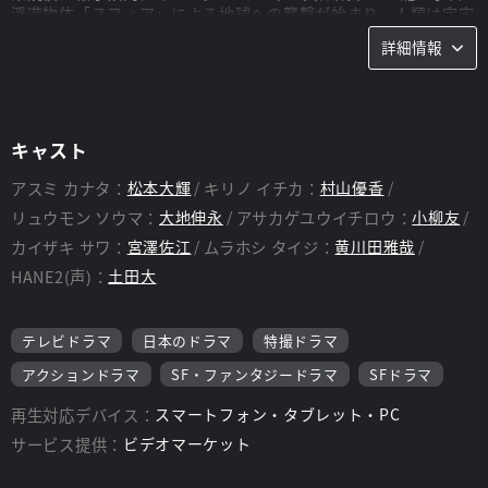
浮遊物体「スフィア」による地球への襲撃が始まり、人類は宇宙
との交信を絶たれ“孤島の惑星”となってしまう。 主人公「アス
詳細情報
ミ カナタ」の日常にもその魔の手が迫る。目の前で繰り広げら
れる破壊、ついに姿を現す巨大な怪獣。危険を顧みず、今そこに
いる敵に飛び込んだその時、カナタは「ウルトラマンデッカー」
へと変身を遂げる。 「今、やるしかねぇ!」 デッカーの“光”を手
にしたカナタは、日常を守るため戦うことを決意し、対スフィア
キャスト
部隊として再編成された新しいエキスパートチーム「GUTS－
SELECT」の新人隊員として、若さあふれる仲間たちと共に巨大
アスミ カナタ：
松本大輝
キリノ イチカ：
村山優香
な敵に立ち向かっていく!
リュウモン ソウマ：
大地伸永
アサカゲユウイチロウ：
小柳友
カイザキ サワ：
宮澤佐江
ムラホシ タイジ：
黄川田雅哉
スタッフ
HANE2(声)：
土田大
監督：
武居正能 他
脚本：
根元歳三 他
テレビドラマ
日本のドラマ
特撮ドラマ
アクションドラマ
SF・ファンタジードラマ
SFドラマ
再生対応デバイス：
スマートフォン・タブレット・PC
サービス提供：
ビデオマーケット