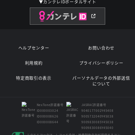
▼カンテレIDポータルサイト
ヘルプセンター
お問い合わせ
利用規約
プライバシーポリシー
特定商取引の表示
パーソナルデータの外部送信
について
NexTone許諾番号
JASRAC許諾番号
ID000003024
9040177002Y45408
ID000008626
9005732040Y45038
ID000008644
9009830085Y45038
9009830086Y45040
このエルマークは、レコード会社・映像制作会社が提供するコン