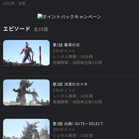
2022年
日本
エピソード
全25話
第1話 襲来の日
250ポイント
レンタル期間：30日間
視聴期間：初回再生後2日間
第2話 決意のカナタ
250ポイント
レンタル期間：30日間
視聴期間：初回再生後2日間
第3話 出動! GUTS－SELECT
250ポイント
レンタル期間：30日間