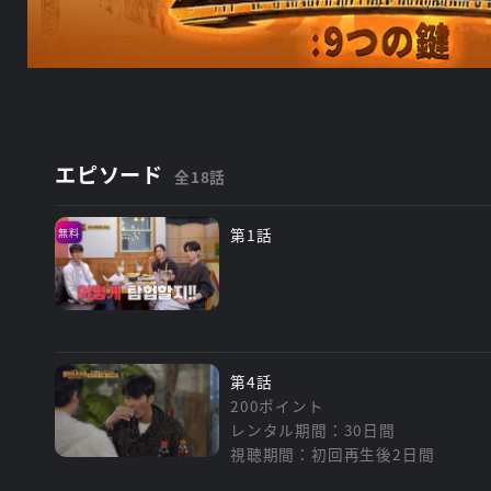
エピソード
全18話
第1話
無料
第4話
200ポイント
レンタル期間：30日間
視聴期間：初回再生後2日間