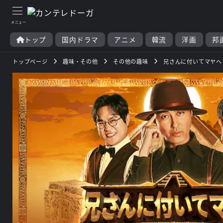
トップ
国内ドラマ
アニメ
韓流
洋画
邦
トップページ
趣味・その他
その他の趣味
兄さんに付いてマヤへ 