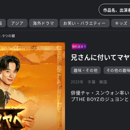
画
アジア
海外ドラマ
お笑い・バラエティー
キッズ
: 9つの鍵
無料話あり
兄さんに付いてマヤへ
趣味・その他
その他の趣
2023年
字幕
韓国
俳優チャ・スンウォン率い
プTHE BOYZのジュヨ