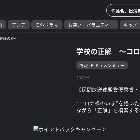
画
アジア
海外ドラマ
お笑い・バラエティー
キッズ
教師の夏～
学校の正解 ～コ
情報･ドキュメンタリー
2020年
【民間放送連盟賞優秀賞・
“コロナ禍のいま”を描い
ながら「正解」を模索する