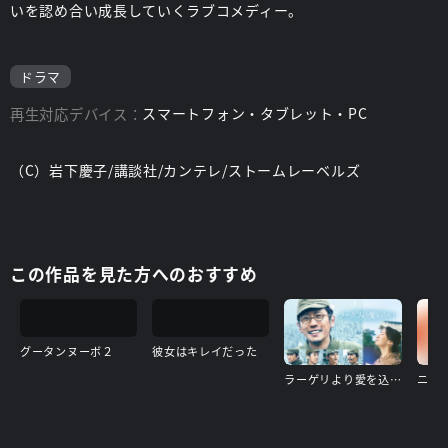
いを認め合い成長していくラブコメディー。
ドラマ
再生対応デバイス：
スマートフォン・タブレット・PC
（C）岩下慶子/講談社/カンテレ/ストームレーベルズ
この作品を見た方へのおすすめ
グータンヌーボ２
彼女はキレイだった
ラーゲリより愛を込めて
ニセ