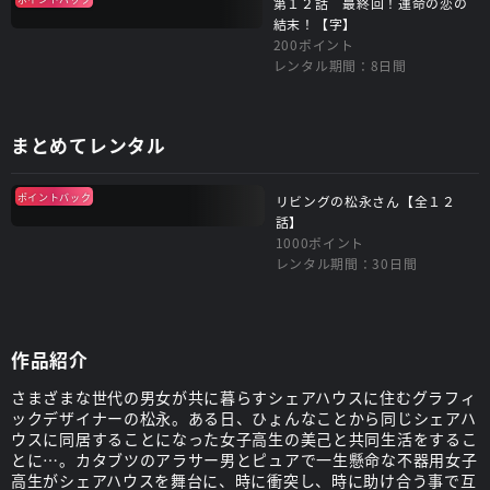
第１２話 最終回！運命の恋の
結末！【字】
200ポイント
レンタル期間：8日間
まとめてレンタル
ポイントバック
リビングの松永さん【全１２
話】
1000ポイント
レンタル期間：30日間
作品紹介
さまざまな世代の男女が共に暮らすシェアハウスに住むグラフィ
ックデザイナーの松永。ある日、ひょんなことから同じシェアハ
ウスに同居することになった女子高生の美己と共同生活をするこ
とに…。カタブツのアラサー男とピュアで一生懸命な不器用女子
高生がシェアハウスを舞台に、時に衝突し、時に助け合う事で互