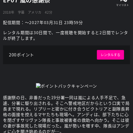
2018年
字幕
アメリカ
42分
配信期間：～2027年03月31日 23時59分
レンタル期間は30日間で、一度視聴を開始すると2日間でレンタ
ルが終了します。
200ポイント
レンタルする
感謝祭の日、非番だった19分署一同は嵐による人手不足で、急
遽、分署に駆り出される。そこへ警戒地区だからという口実で局
長まで現れる。リプリーと密かに付き合うビクトリアと副隊長昇
格の面接を控えるマヤたちも現場へ。アンディは、部下たちに心
を閉ざすサリヴァン隊長と事故被害者の救助へ向かう。そこは彼
の妻が事故死した現場だった。嵐が勢いを増す中、隊長はアンデ
ィに心を開き始めるのだが…。