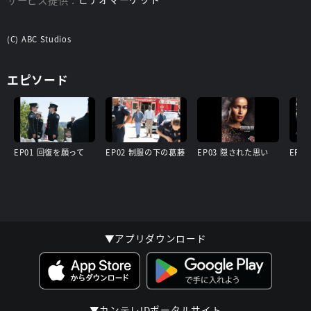
(C) ABC Studios
エピソード
EP01 回復を願って
EP02 制服の下の葛藤
EP03 隠された思い
EP0
▼アプリダウンロード
▼カンテレIDポータルサイト