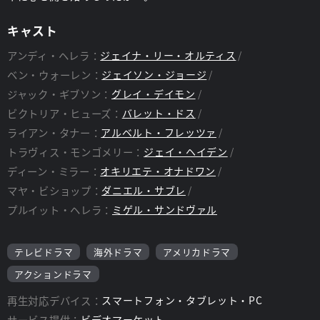
キャスト
アンディ・ヘレラ：
ジェイナ・リー・オルティス
ベン・ウォーレン：
ジェイソン・ジョージ
ジャック・ギブソン：
グレイ・デイモン
ビクトリア・ヒューズ：
バレット・ドス
ライアン・タナー：
アルベルト・フレッツァ
トラヴィス・モンゴメリー：
ジェイ・ヘイデン
ディーン・ミラー：
オキリエテ・オナドワン
マヤ・ビショップ：
ダニエル・サブレ
プルイット・ヘレラ：
ミゲル・サンドヴァル
テレビドラマ
海外ドラマ
アメリカドラマ
アクションドラマ
再生対応デバイス：
スマートフォン・タブレット・PC
サービス提供：
ビデオマーケット