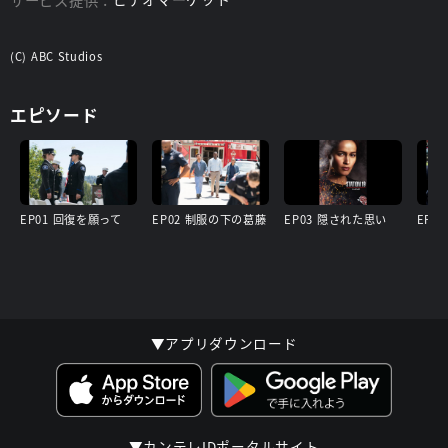
(C) ABC Studios
エピソード
EP01 回復を願って
EP02 制服の下の葛藤
EP03 隠された思い
EP0
▼アプリダウンロード
▼カンテレIDポータルサイト