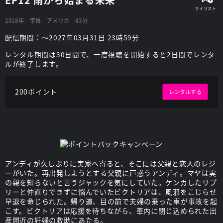
2018年
字幕
アメリカ
43分
配信期間：～2027年03月31日 23時59分
レンタル期間は30日間で、一度視聴を開始すると2日間でレンタ
ルが終了します。
200ポイント
レンタルする
アンディが久しぶりに実家へ寄ると、そこには父親と恋人のレジ
ーがいた。再出発しようとする父親に戸惑うアンディ。マヤは実
の親を知らないと言うジャックを気にしていた。ケンカしたリプ
リーと仲直りできずに悩んでいたビクトリアは、風邪をこじらせ
早退を命じられた。帰り道、目の前で夫婦の乗った車が事故を起
こす。ビクトリアは応援を待ちながら、車内に閉じ込められた出
産間近の妊婦の救助にあたる。