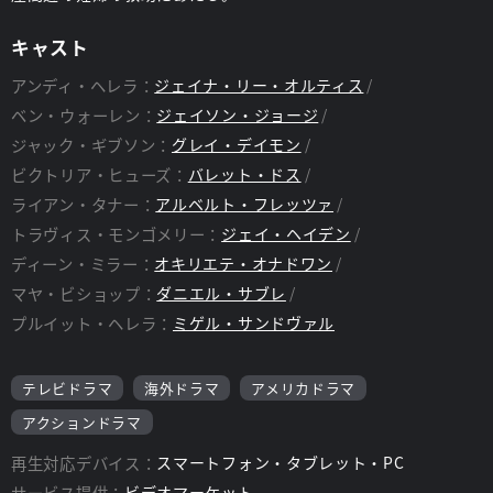
キャスト
アンディ・ヘレラ：
ジェイナ・リー・オルティス
ベン・ウォーレン：
ジェイソン・ジョージ
ジャック・ギブソン：
グレイ・デイモン
ビクトリア・ヒューズ：
バレット・ドス
ライアン・タナー：
アルベルト・フレッツァ
トラヴィス・モンゴメリー：
ジェイ・ヘイデン
ディーン・ミラー：
オキリエテ・オナドワン
マヤ・ビショップ：
ダニエル・サブレ
プルイット・ヘレラ：
ミゲル・サンドヴァル
テレビドラマ
海外ドラマ
アメリカドラマ
アクションドラマ
再生対応デバイス：
スマートフォン・タブレット・PC
サービス提供：
ビデオマーケット