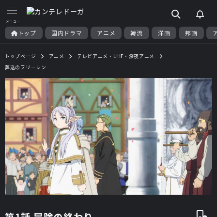
トップ
国内ドラマ
アニメ
韓流
洋画
邦画
トップページ
アニメ
テレビアニメ・UHF・深夜アニメ
葬送のフリーレン
第1話 冒険の終わり