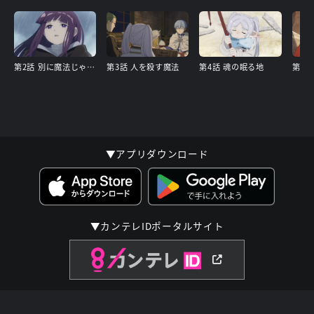
第2話 別に魔法じゃなくたって…
第3話 人を殺す魔法
第4話 魂の眠る地
第5話
▼アプリダウンロード
▼カンテレIDポータルサイト