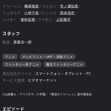
フリーレン：
種崎敦美
フェルン：
市ノ瀬加那
シュタルク：
小林千晃
ヒンメル：
岡本信彦
ハイター：
東地宏樹
アイゼン：
上田燿司
スタッフ
監督：
斎藤圭一郎
アニメ
テレビアニメ・UHF・深夜アニメ
ファンタジー系アニメ
魔法ファンタジーアニメ
再生対応デバイス：
スマートフォン・タブレット・PC
サービス提供：
ビデオマーケット
©山田鐘人・アベツカサ／小学館／「葬送のフリーレン」製作委員会
エピソード