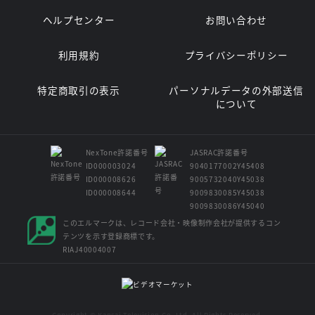
ヘルプセンター
お問い合わせ
利用規約
プライバシーポリシー
特定商取引の表示
パーソナルデータの外部送信
について
NexTone許諾番号
JASRAC許諾番号
ID000003024
9040177002Y45408
ID000008626
9005732040Y45038
ID000008644
9009830085Y45038
9009830086Y45040
このエルマークは、レコード会社・映像制作会社が提供するコン
テンツを示す登録商標です。
RIAJ40004007