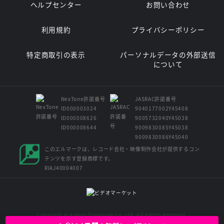
ヘルプセンター
お問い合わせ
利用規約
プライバシーポリシー
特定商取引の表示
パーソナルデータの外部送信
について
NexTone許諾番号
JASRAC許諾番号
ID000003024
9040177002Y45408
ID000008626
9005732040Y45038
ID000008644
9009830085Y45038
9009830086Y45040
このエルマークは、レコード会社・映像制作会社が提供するコン
テンツを示す登録商標です。
RIAJ40004007
Copyright © Kansai Television Co. Ltd. All Rights Reserved.