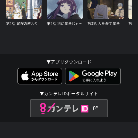
第1話 冒険の終わり
第2話 別に魔法じゃなくたって…
第3話 人を殺す魔法
第4話
▼アプリダウンロード
▼カンテレIDポータルサイト