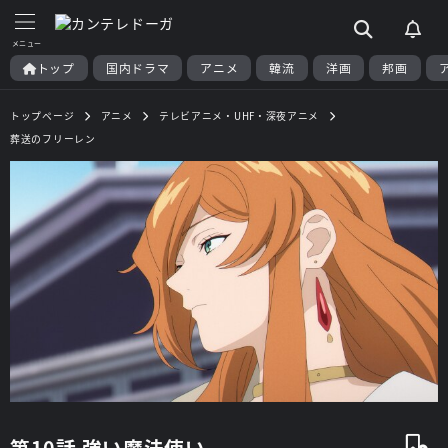
トップ
国内ドラマ
アニメ
韓流
洋画
邦画
トップページ
アニメ
テレビアニメ・UHF・深夜アニメ
葬送のフリーレン
第10話 強い魔法使い