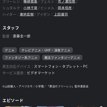
フリーレン：
種崎敦美
フェルン：
市ノ瀬加那
シュタルク：
小林千晃
ヒンメル：
岡本信彦
ハイター：
東地宏樹
アイゼン：
上田燿司
スタッフ
監督：
斎藤圭一郎
アニメ
テレビアニメ・UHF・深夜アニメ
ファンタジー系アニメ
魔法ファンタジーアニメ
再生対応デバイス：
スマートフォン・タブレット・PC
サービス提供：
ビデオマーケット
©山田鐘人・アベツカサ／小学館／「葬送のフリーレン」製作委員会
エピソード